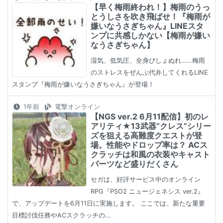
【早く梅雨終われ！】梅雨のうっ
とうしさを吹き飛ばせ！『梅雨が
嫌いなうさぎちゃん』LINEスタ
ンプに共感しかない【梅雨が嫌い
なうさぎちゃん】
湿気、低気圧、全身びしょぬれ……梅雨
のストレスをぜんぶ代弁してくれるLINE
スタンプ『梅雨が嫌いなうさぎちゃん』が登場！
1年前
電撃オンライン
【NGS ver.2 6月11配信】初のレ
アリティ★13武器“クレス”シリー
ズを狙える高難度クエストが登
場。性能やドロップ率は？ ACス
クラッチは和風の衣装やキャスト
パーツなど盛りだくさん
セガは、好評サービス中のオンライン
RPG『PSO2 ニュージェネシス ver.2』
で、アップデートを6月11日に実施します。 ここでは、新たな重要
目標討伐任務やACスクラッチの...