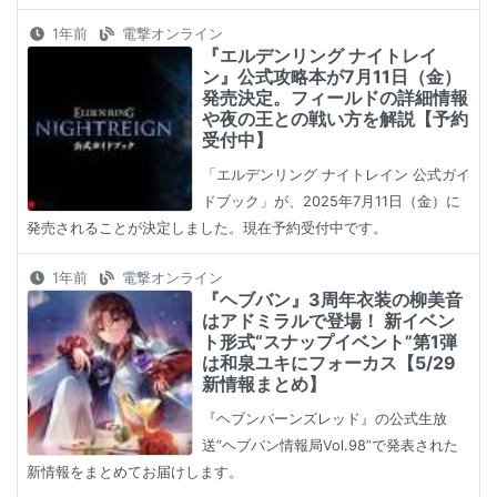
1年前
電撃オンライン
『エルデンリング ナイトレイ
ン』公式攻略本が7月11日（金）
発売決定。フィールドの詳細情報
や夜の王との戦い方を解説【予約
受付中】
「エルデンリング ナイトレイン 公式ガイ
ドブック」が、2025年7月11日（金）に
発売されることが決定しました。現在予約受付中です。
1年前
電撃オンライン
『ヘブバン』3周年衣装の柳美音
はアドミラルで登場！ 新イベン
ト形式“スナップイベント”第1弾
は和泉ユキにフォーカス【5/29
新情報まとめ】
『ヘブンバーンズレッド』の公式生放
送“ヘブバン情報局Vol.98”で発表された
新情報をまとめてお届けします。