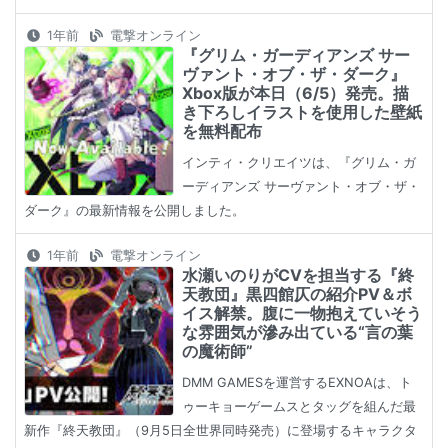
1年前
電撃オンライン
『グリム・ガーディアンズ サー
ヴァント・オブ・ザ・ダーク』
Xbox版が本日（6/5）発売。描
き下ろしイラストを使用した壁紙
を無料配布
インティ・クリエイツは、『グリム・ガ
ーディアンズ サーヴァント・オブ・ザ・
ダーク』の最新情報を公開しました。
1年前
電撃オンライン
水瀬いのりがCVを担当する『終
天教団』黒四館仄の紹介PV＆ボ
イス解禁。腹に一物抱えていそう
な雰囲気が滲み出ている“言の葉
の魔術師”
DMM GAMESを運営するEXNOAは、ト
ゥーキョーゲームスとタッグを組んだ最
新作『終天教団』（9月5日全世界同時発売）に登場するキャラクタ