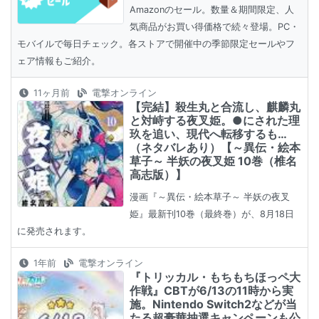
Amazonのセール。数量＆期間限定、人
気商品がお買い得価格で続々登場。PC・
モバイルで毎日チェック。各ストアで開催中の季節限定セールやフ
ェア情報もご紹介。
11ヶ月前
電撃オンライン
【完結】殺生丸と合流し、麒麟丸
と対峙する夜叉姫。●にされた理
玖を追い、現代へ転移するも…
（ネタバレあり）【～異伝・絵本
草子～ 半妖の夜叉姫 10巻（椎名
高志版）】
漫画『～異伝・絵本草子～ 半妖の夜叉
姫』最新刊10巻（最終巻）が、8月18日
に発売されます。
1年前
電撃オンライン
『トリッカル・もちもちほっペ大
作戦』CBTが6/13の11時から実
施。Nintendo Switch2などが当
たる超豪華抽選キャンペーンも公