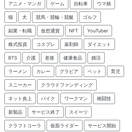
アニメ・マンガ
ゲーム
自転車
ウマ娘
猫
犬
競馬・競輪・競艇
ゴルフ
副業・転職
仮想通貨
NFT
YouTuber
株式投資
コスプレ
薬剤師
ダイエット
BTS
介護
老後
健康食品
婚活
ラーメン
カレー
グラビア
ペット
育児
スニーカー
クラウドファンディング
ネット炎上
バイク
ワークマン
格闘技
新製品
サービス終了
スイーツ
クラフトコーラ
仮面ライダー
サービス開始