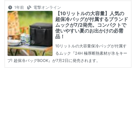
1年前
電撃オンライン
【10リットルの大容量】人気の
超保冷バッグが付属するブランド
ムックが7/2発売。コンパクトで
使いやすい夏のお出かけの必需
品！
10リットルの大容量保冷バッグが付属す
るムック『24H 極厚断熱素材が氷をキー
プ! 超保冷バッグBOOK』が7月2日に発売されます。