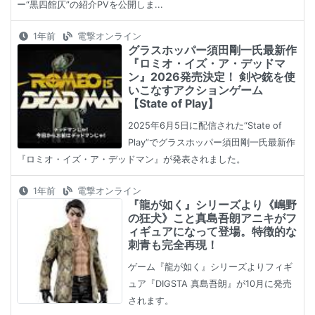
ー“黒四館仄”の紹介PVを公開しま...
1年前
電撃オンライン
グラスホッパー須田剛一氏最新作
『ロミオ・イズ・ア・デッドマ
ン』2026発売決定！ 剣や銃を使
いこなすアクションゲーム
【State of Play】
2025年6月5日に配信された“State of
Play”でグラスホッパー須田剛一氏最新作
『ロミオ・イズ・ア・デッドマン』が発表されました。
1年前
電撃オンライン
『龍が如く』シリーズより《嶋野
の狂犬》こと真島吾朗アニキがフ
ィギュアになって登場。特徴的な
刺青も完全再現！
ゲーム『龍が如く』シリーズよりフィギ
ュア『DIGSTA 真島吾朗』が10月に発売
されます。