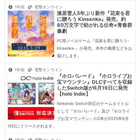
1年前
電撃オンライン
漆原雪人5年ぶり新作『花束を君
に贈ろう Kinsenka』発売。約
80万文字で紡がれる伝奇×青春群
像劇
PC用ノベルゲーム『花束を君に贈ろう-
Kinsenka-』が発売。本作の概要などをお
届けします。
1年前
電撃オンライン
『ホロパレード』『ホロライブお
宝マウンテン』DLCすべてを収録
したSwitch版が6月19日に発売
【holo Indie】
Nintendo Switch対応のゲームタイトル
として『ホロパレード』及び『ホロライ
ブお宝マウンテン』の2本が2025年6月
19日にリリースされます。