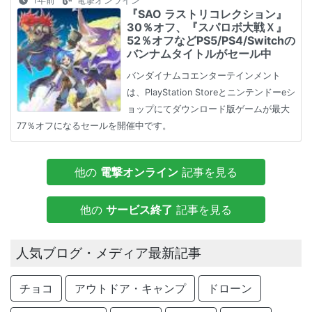
1年前
電撃オンライン
『SAO ラストリコレクション』
30％オフ、『スパロボ大戦Ｘ』
52％オフなどPS5/PS4/Switchの
バンナムタイトルがセール中
バンダイナムコエンターテインメント
は、PlayStation Storeとニンテンドーeシ
ョップにてダウンロード版ゲームが最大
77％オフになるセールを開催中です。
他の
電撃オンライン
記事を見る
他の
サービス終了
記事を見る
人気ブログ・メディア最新記事
チョコ
アウトドア・キャンプ
ドローン