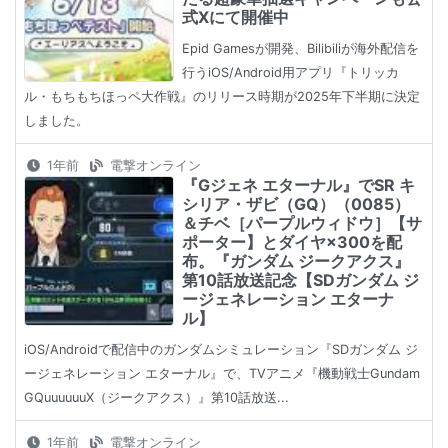
式Xにて開催中
Epid Gamesが開発、Bilibiliが海外配信を
行うiOS/Android用アプリ『トリッカ
ル・もちもちほっペ大作戦』のリリース時期が2025年下半期に決定
しました。
1年前
電撃オンライン
『Gジェネ エターナル』でSR キ
シリア・ザビ（GQ）（0085）
＆チベ［パープルウィドウ］【サ
ポーター】とダイヤ×300を配
布。『ガンダム ジークアクス』
第10話放送記念【SDガンダム ジ
ージェネレーション エターナ
ル】
iOS/Androidで配信中のガンダムシミュレーション『SDガンダム ジ
ージェネレーション エターナル』で、TVアニメ『機動戦士Gundam
GQuuuuuuX（ジークアクス）』第10話放送...
1年前
電撃オンライン