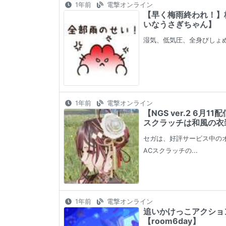
1年前
電撃オンライン
【早く梅雨終われ！】
いなうさぎちゃん】
湿気、低気圧、全身びしょぬ
1年前
電撃オンライン
【NGS ver.2 
スクラッチは和風の衣
セガは、好評サービス中のオン
ACスクラッチの...
1年前
電撃オンライン
追いかけっこアクショ
【room6day】