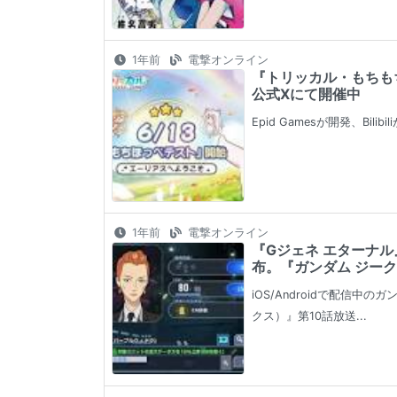
1年前
電撃オンライン
『トリッカル・もちもちほ
公式Xにて開催中
Epid Gamesが開発、B
1年前
電撃オンライン
『Gジェネ エターナル
布。『ガンダム ジーク
iOS/Androidで配信中
クス）』第10話放送...