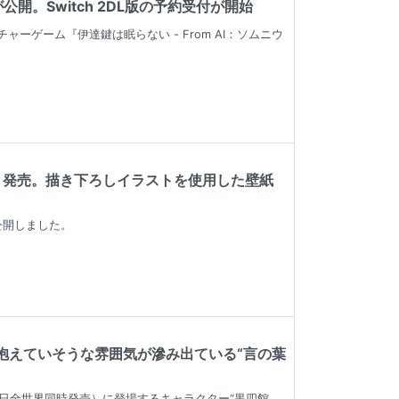
開。Switch 2DL版の予約受付が開始
アドベンチャーゲーム『伊達鍵は眠らない - From AI：ソムニウ
5）発売。描き下ろしイラストを使用した壁紙
公開しました。
抱えていそうな雰囲気が滲み出ている“言の葉
月5日全世界同時発売）に登場するキャラクター“黒四館