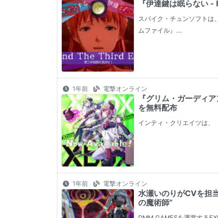
『伊達鍵は眠らない - 
スパイク・チュンソフトは、7月25
ムファイル』...
1年前
電撃オンライン
『グリム・ガーディア
を無料配布
インティ・クリエイツは、
1年前
電撃オンライン
水瀬いのりがCVを担
の魔術師”
DMM GAMESを運営す