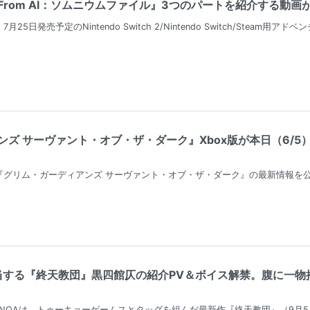
From AI：ソムニウムファイル』3つのパートを紹介する動画が公
日発売予定のNintendo Switch 2/Nintendo Switch/Steam用
ンズ サーヴァント・オブ・ザ・ダーク』Xbox版が本日（6/
『グリム・ガーディアンズ サーヴァント・オブ・ザ・ダーク』の最新情報を
当する『終天教団』黒四館仄の紹介PV＆ボイス解禁。腹に一物
るEXNOAは、トゥーキョーゲームスとタッグを組んだ最新作『終天教団』（9