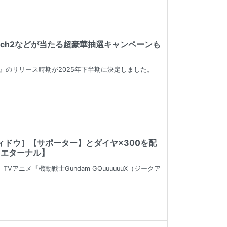
witch2などが当たる超豪華抽選キャンペーンも
ペ大作戦』のリリース時期が2025年下半期に決定しました。
ウィドウ］【サポーター】とダイヤ×300を配
 エターナル】
Vアニメ『機動戦士Gundam GQuuuuuuX（ジークア