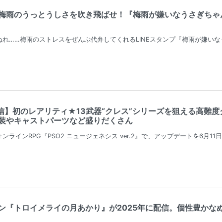
梅雨のうっとうしさを吹き飛ばせ！『梅雨が嫌いなうさぎちゃん
れ……梅雨のストレスをぜんぶ代弁してくれるLINEスタンプ『梅雨が嫌い
6月11配信】初のレアリティ★13武器“クレス”シリーズを狙える高
装やキャストパーツなど盛りだくさん
ラインRPG『PSO2 ニュージェネシス ver.2』で、アップデートを6月
ン『トロイメライの月あかり』が2025年に配信。個性豊かな