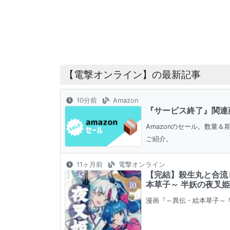
【電撃オンライン】の最新記事
10分前
Amazon
『サービス終了』関連
Amazonのセール。数量
ご紹介。
11ヶ月前
電撃オンライン
【完結】殺生丸と合流
本草子～ 半妖の夜叉姫
漫画『～異伝・絵本草子～ 