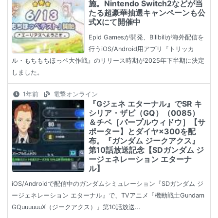
施。Nintendo Switch2などが当
たる超豪華抽選キャンペーンも公
式Xにて開催中
Epid Gamesが開発、Bilibiliが海外配信を
行うiOS/Android用アプリ『トリッカ
ル・もちもちほっペ大作戦』のリリース時期が2025年下半期に決定
しました。
1年前
電撃オンライン
『Gジェネ エターナル』でSR キ
シリア・ザビ（GQ）（0085）
＆チベ［パープルウィドウ］【サ
ポーター】とダイヤ×300を配
布。『ガンダム ジークアクス』
第10話放送記念【SDガンダム ジ
ージェネレーション エターナ
ル】
iOS/Androidで配信中のガンダムシミュレーション『SDガンダム ジ
ージェネレーション エターナル』で、TVアニメ『機動戦士Gundam
GQuuuuuuX（ジークアクス）』第10話放送...