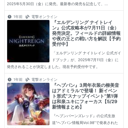
2025年5月30日（金）に発売。最新巻の発売を記念して、...
1年前
電撃オンライン
『エルデンリング ナイトレイ
ン』公式攻略本が7月11日（金）
発売決定。フィールドの詳細情報
や夜の王との戦い方を解説【予約
受付中】
「エルデンリング ナイトレイン 公式ガイ
ドブック」が、2025年7月11日（金）に
発売されることが決定しました。現在予約受付中です。
1年前
電撃オンライン
『ヘブバン』3周年衣装の柳美音
はアドミラルで登場！ 新イベン
ト形式“スナップイベント”第1弾
は和泉ユキにフォーカス【5/29
新情報まとめ】
『ヘブンバーンズレッド』の公式生放
送“ヘブバン情報局Vol.98”で発表された