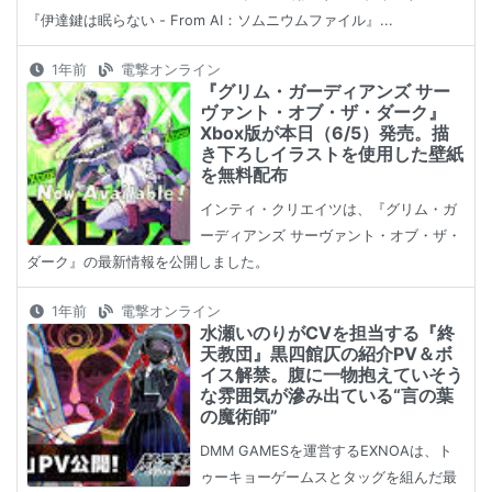
『伊達鍵は眠らない - From AI：ソムニウムファイル』...
1年前
電撃オンライン
『グリム・ガーディアンズ サー
ヴァント・オブ・ザ・ダーク』
Xbox版が本日（6/5）発売。描
き下ろしイラストを使用した壁紙
を無料配布
インティ・クリエイツは、『グリム・ガ
ーディアンズ サーヴァント・オブ・ザ・
ダーク』の最新情報を公開しました。
1年前
電撃オンライン
水瀬いのりがCVを担当する『終
天教団』黒四館仄の紹介PV＆ボ
イス解禁。腹に一物抱えていそう
な雰囲気が滲み出ている“言の葉
の魔術師”
DMM GAMESを運営するEXNOAは、ト
ゥーキョーゲームスとタッグを組んだ最