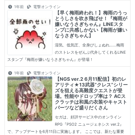
1年前
電撃オンライン
【早く梅雨終われ！】梅雨のうっ
とうしさを吹き飛ばせ！『梅雨が
嫌いなうさぎちゃん』LINEスタ
ンプに共感しかない【梅雨が嫌い
なうさぎちゃん】
湿気、低気圧、全身びしょぬれ……梅雨
のストレスをぜんぶ代弁してくれるLINE
スタンプ『梅雨が嫌いなうさぎちゃん』が登場！
1年前
電撃オンライン
【NGS ver.2 6月11配信】初のレ
アリティ★13武器“クレス”シリー
ズを狙える高難度クエストが登
場。性能やドロップ率は？ ACス
クラッチは和風の衣装やキャスト
パーツなど盛りだくさん
セガは、好評サービス中のオンライン
RPG『PSO2 ニュージェネシス ver.2』
で、アップデートを6月11日に実施します。 ここでは、新たな重要