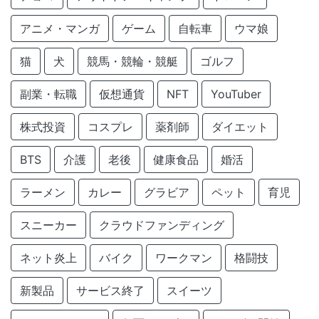
アニメ・マンガ
ゲーム
自転車
ウマ娘
猫
犬
競馬・競輪・競艇
ゴルフ
副業・転職
仮想通貨
NFT
YouTuber
株式投資
コスプレ
薬剤師
ダイエット
BTS
介護
老後
健康食品
婚活
ラーメン
カレー
グラビア
ペット
育児
スニーカー
クラウドファンディング
ネット炎上
バイク
ワークマン
格闘技
新製品
サービス終了
スイーツ