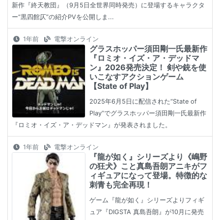
新作『終天教団』（9月5日全世界同時発売）に登場するキャラクタ
ー“黒四館仄”の紹介PVを公開しま...
1年前
電撃オンライン
グラスホッパー須田剛一氏最新作
『ロミオ・イズ・ア・デッドマ
ン』2026発売決定！ 剣や銃を使
いこなすアクションゲーム
【State of Play】
2025年6月5日に配信された“State of
Play”でグラスホッパー須田剛一氏最新作
『ロミオ・イズ・ア・デッドマン』が発表されました。
1年前
電撃オンライン
『龍が如く』シリーズより《嶋野
の狂犬》こと真島吾朗アニキがフ
ィギュアになって登場。特徴的な
刺青も完全再現！
ゲーム『龍が如く』シリーズよりフィギ
ュア『DIGSTA 真島吾朗』が10月に発売