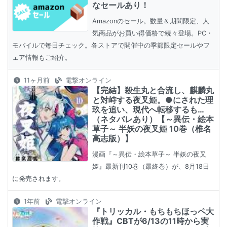
なセールあり！
Amazonのセール。数量＆期間限定、人
気商品がお買い得価格で続々登場。PC・
モバイルで毎日チェック。各ストアで開催中の季節限定セールやフ
ェア情報もご紹介。
11ヶ月前
電撃オンライン
【完結】殺生丸と合流し、麒麟丸
と対峙する夜叉姫。●にされた理
玖を追い、現代へ転移するも…
（ネタバレあり）【～異伝・絵本
草子～ 半妖の夜叉姫 10巻（椎名
高志版）】
漫画『～異伝・絵本草子～ 半妖の夜叉
姫』最新刊10巻（最終巻）が、8月18日
に発売されます。
1年前
電撃オンライン
『トリッカル・もちもちほっペ大
作戦』CBTが6/13の11時から実