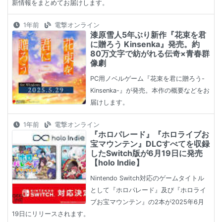
新情報をまとめてお届けします。
1年前
電撃オンライン
漆原雪人5年ぶり新作『花束を君
に贈ろう Kinsenka』発売。約
80万文字で紡がれる伝奇×青春群
像劇
PC用ノベルゲーム『花束を君に贈ろう-
Kinsenka-』が発売。本作の概要などをお
届けします。
1年前
電撃オンライン
『ホロパレード』『ホロライブお
宝マウンテン』DLCすべてを収録
したSwitch版が6月19日に発売
【holo Indie】
Nintendo Switch対応のゲームタイトル
として『ホロパレード』及び『ホロライ
ブお宝マウンテン』の2本が2025年6月
19日にリリースされます。