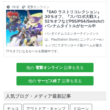
1年前
電撃オンライン
『SAO ラストリコレクション』
30％オフ、『スパロボ大戦Ｘ』
52％オフなどPS5/PS4/Switchの
バンナムタイトルがセール中
バンダイナムコエンターテインメント
は、PlayStation Storeとニンテンドーeシ
ョップにてダウンロード版ゲームが最大
77％オフになるセールを開催中です。
他の
電撃オンライン
記事を見る
他の
サービス終了
記事を見る
人気ブログ・メディア最新記事
チョコ
アウトドア・キャンプ
ドローン