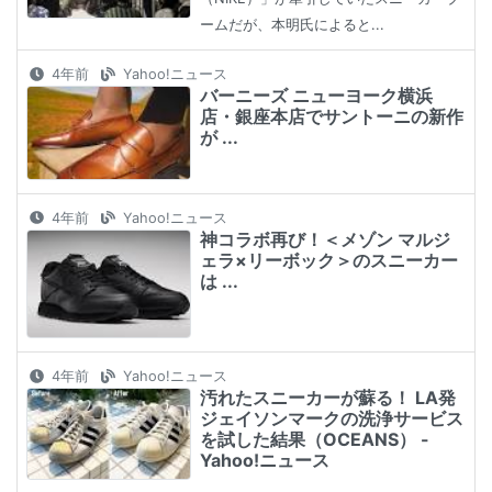
ームだが、本明氏によると...
4年前
Yahoo!ニュース
バーニーズ ニューヨーク横浜
店・銀座本店でサントーニの新作
が ...
4年前
Yahoo!ニュース
神コラボ再び！＜メゾン マルジ
ェラ×リーボック＞のスニーカー
は ...
4年前
Yahoo!ニュース
汚れたスニーカーが蘇る！ LA発
ジェイソンマークの洗浄サービス
を試した結果（OCEANS） -
Yahoo!ニュース