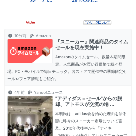
10分前
Amazon
『スニーカー』関連商品のタイム
セールを現在実施中！
Amazonのタイムセール。数量＆期間限
定、人気商品がお買い得価格で続々登
場。PC・モバイルで毎日チェック。各ストアで開催中の季節限定セ
ールやフェア情報もご紹介。
4年前
Yahoo!ニュース
"アディダス＝セール"からの脱
却、アトモスが交流の場 ...
本明氏は、adidas会を始めた理由を語る
際に昨今のスニーカー市場について言
及。2010年代後半から「ナイキ
（NIKE）」が牽引していたスニーカーブ