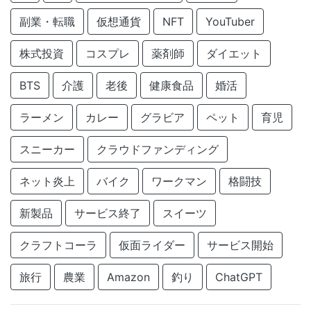
副業・転職
仮想通貨
NFT
YouTuber
株式投資
コスプレ
薬剤師
ダイエット
BTS
介護
老後
健康食品
婚活
ラーメン
カレー
グラビア
ペット
育児
スニーカー
クラウドファンディング
ネット炎上
バイク
ワークマン
格闘技
新製品
サービス終了
スイーツ
クラフトコーラ
仮面ライダー
サービス開始
旅行
農業
Amazon
釣り
ChatGPT