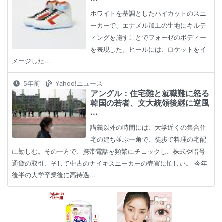
ホワイトを基調としたハイカットのスニ
ーカーで、エナメル加工の生地にキルテ
ィングを施すことでフォーゼのボディー
を表現した。ヒールには、ロケットをイ
メージした...
5年前
Yahoo!ニュース
アングル：住宅難と就職難に怒る
韓国の若者、文大統領後継に逆風
...
講義以外の時間には、大学近くの集合住
宅の建ち並ぶ一角で、徒歩で料理の宅配
に勤しむ。その一方で、携帯電話を頻繁にチェックし、株式や暗号
通貨の取引、そして中古のナイキスニーカーの売買に忙しい。 今年
後半の大学卒業後に高待遇...