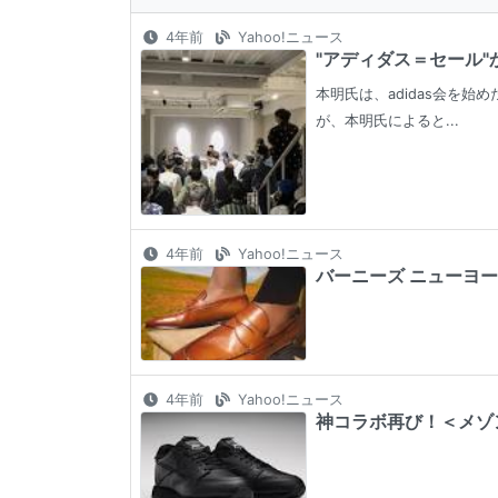
4年前
Yahoo!ニュース
"アディダス＝セール"
本明氏は、adidas会を
が、本明氏によると...
4年前
Yahoo!ニュース
バーニーズ ニューヨー
4年前
Yahoo!ニュース
神コラボ再び！＜メゾン