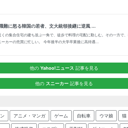
難に怒る韓国の若者、文大統領後継に逆風 ...
近くの集合住宅の建ち並ぶ一角で、徒歩で料理の宅配に勤しむ。その一方で、
ーカーの売買に忙しい。 今年後半の大学卒業後に高待遇...
他の
Yahoo!ニュース
記事を見る
他の
スニーカー
記事を見る
ン
アニメ・マンガ
ゲーム
自転車
ウマ娘
猫