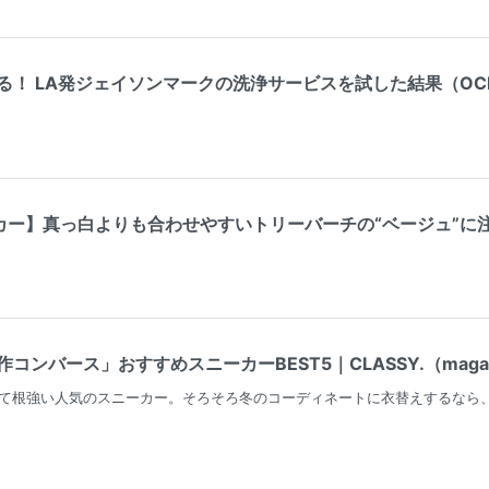
！ LA発ジェイソンマークの洗浄サービスを試した結果（OCEANS
】真っ白よりも合わせやすいトリーバーチの“ベージュ”に注目！｜VER
ンバース」おすすめスニーカーBEST5｜CLASSY.（magacol
て根強い人気のスニーカー。そろそろ冬のコーディネートに衣替えするなら、足