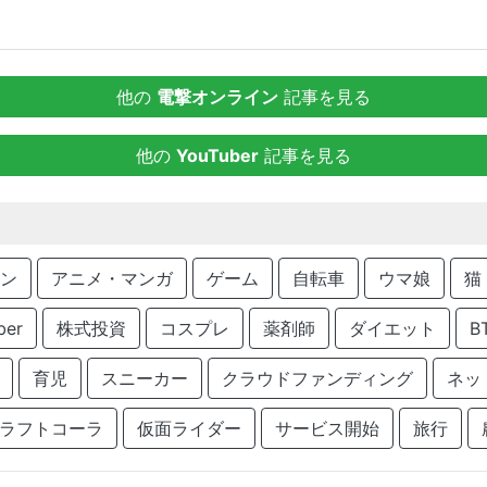
他の
電撃オンライン
記事を見る
他の
YouTuber
記事を見る
ン
アニメ・マンガ
ゲーム
自転車
ウマ娘
猫
ber
株式投資
コスプレ
薬剤師
ダイエット
B
育児
スニーカー
クラウドファンディング
ネッ
ラフトコーラ
仮面ライダー
サービス開始
旅行