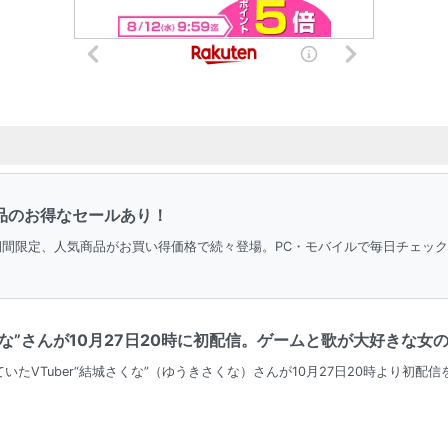
連商品のお得なセールあり！
＆期間限定、人気商品がお買い得価格で続々登場。PC・モバイルで毎日チェッ
さくな”さんが10月27日20時に初配信。ゲームと歌が大好きな
たVTuber“結城さくな”（ゆうきさくな）さんが10月27日20時より初配