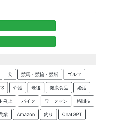
犬
競馬・競輪・競艇
ゴルフ
TS
介護
老後
健康食品
婚活
ト炎上
バイク
ワークマン
格闘技
農業
Amazon
釣り
ChatGPT