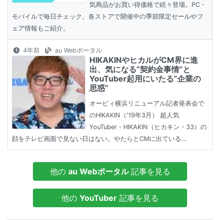
気商品がお買い得価格で続々登場。PC・
モバイルで毎日チェック。各ストアで開催中の季節限定セールやフ
ェア情報もご紹介。
4年前
au Webポータル
HIKAKINやヒカルがCM界に進
出、気になる“契約金事情”と
YouTuber起用にいたる“企業の
思惑”
オービィ横浜リニューアル記者発表会で
のHIKAKIN（'19年3月） 超人気
YouTuber・HIKAKIN（ヒカキン・33）の
顔をテレビ画面で見ない日はない。やたらとCMに出ている...
他の
au Webポータル
記事を見る
他の
YouTuber
記事を見る