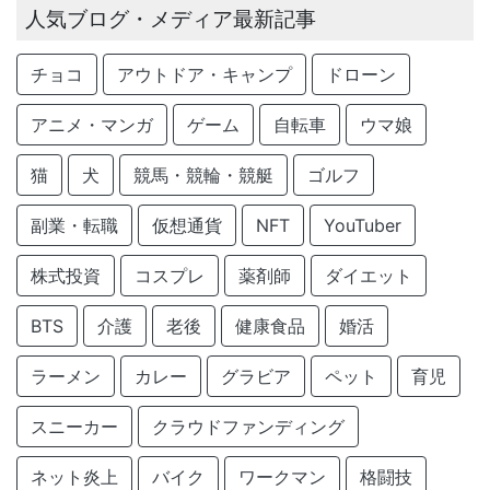
人気ブログ・メディア最新記事
チョコ
アウトドア・キャンプ
ドローン
アニメ・マンガ
ゲーム
自転車
ウマ娘
猫
犬
競馬・競輪・競艇
ゴルフ
副業・転職
仮想通貨
NFT
YouTuber
株式投資
コスプレ
薬剤師
ダイエット
BTS
介護
老後
健康食品
婚活
ラーメン
カレー
グラビア
ペット
育児
スニーカー
クラウドファンディング
ネット炎上
バイク
ワークマン
格闘技