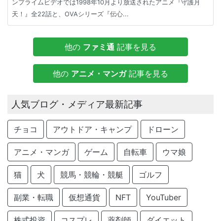
ンプライムビデオでは1998年10月より放送されたアニメ『守護月
天！』全22話と、OVAシリーズ『伝心...
他の
ファミ通
記事を見る
他の
アニメ・マンガ
記事を見る
人気ブログ・メディア最新記事
チョコ
アウトドア・キャンプ
ドローン
アニメ・マンガ
ゲーム
自転車
ウマ娘
猫
犬
競馬・競輪・競艇
ゴルフ
副業・転職
仮想通貨
NFT
YouTuber
株式投資
コスプレ
薬剤師
ダイエット