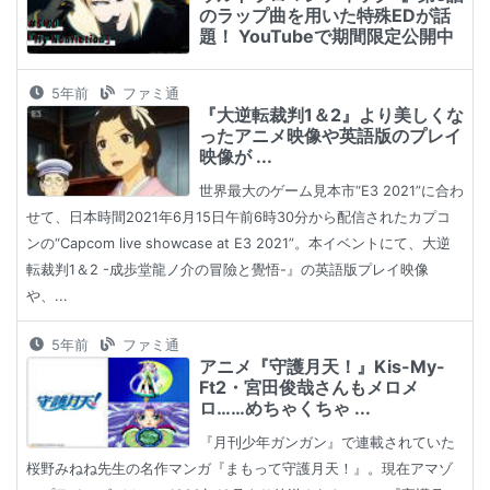
のラップ曲を用いた特殊EDが話
題！ YouTubeで期間限定公開中
5年前
ファミ通
『大逆転裁判1＆2』より美しくな
ったアニメ映像や英語版のプレイ
映像が ...
世界最大のゲーム見本市“E3 2021”に合わ
せて、日本時間2021年6月15日午前6時30分から配信されたカプコ
ンの“Capcom live showcase at E3 2021”。本イベントにて、大逆
転裁判1＆2 -成歩堂龍ノ介の冒險と覺悟-』の英語版プレイ映像
や、...
5年前
ファミ通
アニメ『守護月天！』Kis-My-
Ft2・宮田俊哉さんもメロメ
ロ……めちゃくちゃ ...
『月刊少年ガンガン』で連載されていた
桜野みねね先生の名作マンガ『まもって守護月天！』。現在アマゾ