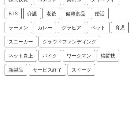
BTS
介護
老後
健康食品
婚活
ラーメン
カレー
グラビア
ペット
育児
スニーカー
クラウドファンディング
ネット炎上
バイク
ワークマン
格闘技
新製品
サービス終了
スイーツ
クラフトコーラ
仮面ライダー
サービス開始
旅行
農業
Amazon
釣り
ChatGPT
created by
monobuzznet
.