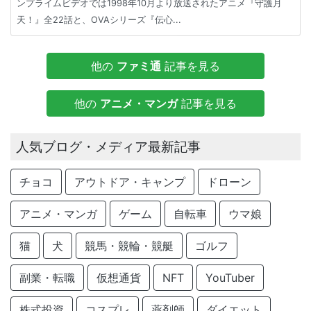
ンプライムビデオでは1998年10月より放送されたアニメ『守護月
天！』全22話と、OVAシリーズ『伝心...
他の
ファミ通
記事を見る
他の
アニメ・マンガ
記事を見る
人気ブログ・メディア最新記事
チョコ
アウトドア・キャンプ
ドローン
アニメ・マンガ
ゲーム
自転車
ウマ娘
猫
犬
競馬・競輪・競艇
ゴルフ
副業・転職
仮想通貨
NFT
YouTuber
株式投資
コスプレ
薬剤師
ダイエット