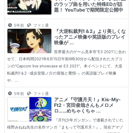
のラップ曲を用いた特殊EDが話
題！ YouTubeで期間限定公開中
5年前
ファミ通
『大逆転裁判1＆2』より美しくな
ったアニメ映像や英語版のプレイ
映像が ...
世界最大のゲーム見本市“E3 2021”に合わ
せて、日本時間2021年6月15日午前6時30分から配信されたカプコ
ンの“Capcom live showcase at E3 2021”。本イベントにて、大逆
転裁判1＆2 -成歩堂龍ノ介の冒險と覺悟-』の英語版プレイ映像
や、...
5年前
ファミ通
アニメ『守護月天！』Kis-My-
Ft2・宮田俊哉さんもメロメ
ロ……めちゃくちゃ ...
『月刊少年ガンガン』で連載されていた
桜野みねね先生の名作マンガ『まもって守護月天！』。現在アマゾ