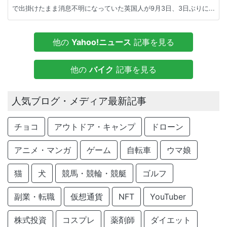
で出掛けたまま消息不明になっていた英国人が9月3日、3日ぶりに...
他の
Yahoo!ニュース
記事を見る
他の
バイク
記事を見る
人気ブログ・メディア最新記事
チョコ
アウトドア・キャンプ
ドローン
アニメ・マンガ
ゲーム
自転車
ウマ娘
猫
犬
競馬・競輪・競艇
ゴルフ
副業・転職
仮想通貨
NFT
YouTuber
株式投資
コスプレ
薬剤師
ダイエット