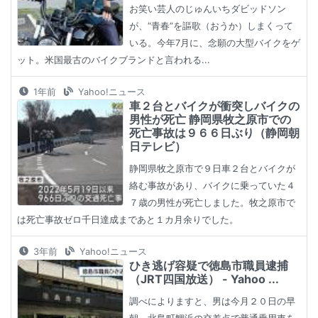
お笑い芸人のじゅんいちダビッドソン
が、“青春”を謳歌（おうか）しまくって
いる。今年7月に、念願の大型バイクをゲ
ット。米国最古のバイクブランドと言われる...
1年前
Yahoo!ニュース
車２台とバイクが衝突しバイクの
男性が死亡 静岡県牧之原市での
死亡事故は９６６日ぶり（静岡朝
日テレビ）
静岡県牧之原市で９日車２台とバイクが
絡む事故があり、バイクに乗っていた４
７歳の男性が死亡しました。牧之原市で
は死亡事故ゼロ千日達成まであと１カ月余りでした。
3年前
Yahoo!ニュース
ひき逃げ容疑で徳島市職員逮捕
（JRT四国放送） - Yahoo ...
調べによりますと、男は今月２０日の早