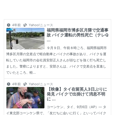
4年前
Yahoo!ニュース
福岡県福岡市博多区月隈で交通事
故 バイク運転の男性死亡（テレQ
...
９月９日、午前８時ごろ、福岡県福岡市
博多区月隈の交差点で軽自動車とバイクの事故があり、バイクを運
転していた福岡市の会社員安部正人さんが頭などを強く打ち死亡し
ました。警察によりますと、安部さんは、バイクで交差点を直進し
ていたところ、軽...
4年前
Yahoo!ニュース
【映像】タイ在留英人3日ぶりに
発見 バイクで出掛けて消息不明
に ...
コーンケン、タイ、9月6日（AP）― タ
イ東北部コーンケン県で、「友だちに会いに行く」といってバイク