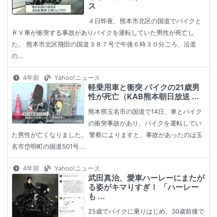
ス
４日昨夜、熊本市北区の国道でバイクと
ＲＶ車が衝突する事故がありバイクを運転していた男性が死亡し
た。 熊本市北区飛田の国道３８７号で午後６時３０分ごろ、沿道
の...
4年前
Yahoo!ニュース
軽乗用車と衝突 バイクの21歳男
性が死亡（KAB熊本朝日放送 ...
熊本県玉名市の国道で14日、車とバイク
の衝突事故があり、バイクを運転してい
た男性が亡くなりました。 警察によりますと、事故があったのは玉
名市岱明町の国道501号...
4年前
Yahoo!ニュース
武田真治、愛車ハーレーにまたが
る姿がキマりすぎ！ 「ハーレー
も ...
25歳でバイクに乗りはじめ、30歳前後で