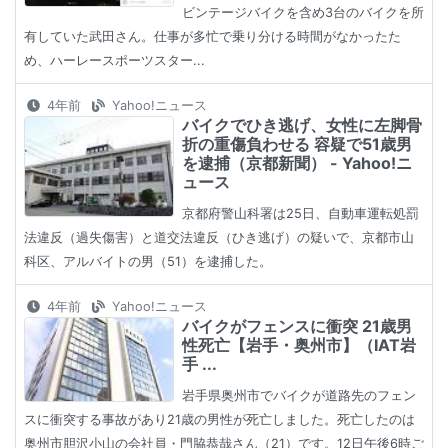
ビンテージバイクを含め3台のバイクを所
有していた武田さん。仕事が多忙で乗り分ける時間がなかったた
め、ハーレースポーツスター...
4年前
Yahoo!ニュース
バイクでひき逃げ、女性に左脚骨
折の重傷負わせる 容疑で51歳男
を逮捕（京都新聞） - Yahoo!ニ
ュース
京都府警山科署は25日、自動車運転処罰
法違反（過失傷害）と道交法違反（ひき逃げ）の疑いで、京都市山
科区、アルバイトの男（51）を逮捕した。
4年前
Yahoo!ニュース
バイクがフェンスに衝突 21歳男
性死亡【岩手・奥州市】（IAT岩
手 ...
岩手県奥州市でバイクが道路先のフェン
スに衝突する事故があり21歳の男性が死亡しました。死亡したのは
奥州市胆沢小山の会社員・門脇恭哉さん（21）です。12日午後6時ご