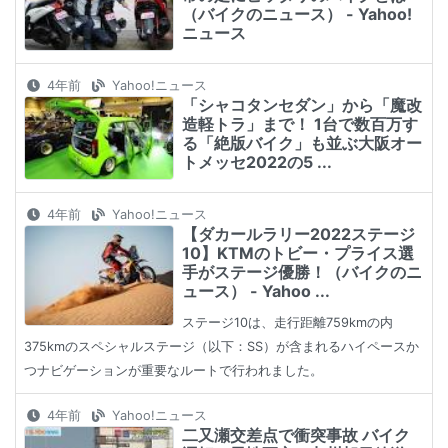
（バイクのニュース） - Yahoo!
ニュース
4年前
Yahoo!ニュース
「シャコタンセダン」から「魔改
造軽トラ」まで！ 1台で数百万す
る「絶版バイク」も並ぶ大阪オー
トメッセ2022の5 ...
4年前
Yahoo!ニュース
【ダカールラリー2022ステージ
10】KTMのトビー・プライス選
手がステージ優勝！（バイクのニ
ュース） - Yahoo ...
ステージ10は、走行距離759kmの内
375kmのスペシャルステージ（以下：SS）が含まれるハイペースか
つナビゲーションが重要なルートで行われました。
4年前
Yahoo!ニュース
二又瀬交差点で衝突事故 バイク