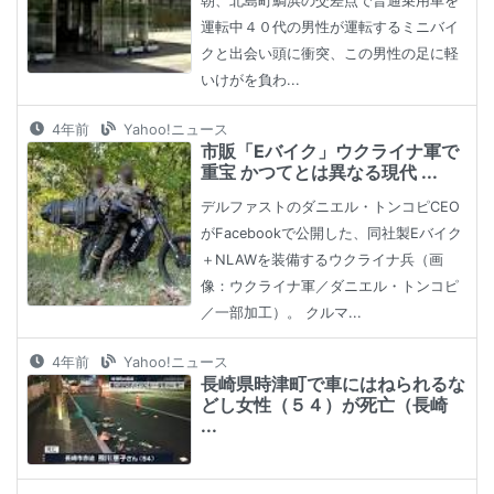
朝、北島町鯛浜の交差点で普通乗用車を
運転中４０代の男性が運転するミニバイ
クと出会い頭に衝突、この男性の足に軽
いけがを負わ...
4年前
Yahoo!ニュース
市販「Eバイク」ウクライナ軍で
重宝 かつてとは異なる現代 ...
デルファストのダニエル・トンコピCEO
がFacebookで公開した、同社製Eバイク
＋NLAWを装備するウクライナ兵（画
像：ウクライナ軍／ダニエル・トンコピ
／一部加工）。 クルマ...
4年前
Yahoo!ニュース
長崎県時津町で車にはねられるな
どし女性（５４）が死亡（長崎
...