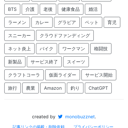
BTS
介護
老後
健康食品
婚活
ラーメン
カレー
グラビア
ペット
育児
スニーカー
クラウドファンディング
ネット炎上
バイク
ワークマン
格闘技
新製品
サービス終了
スイーツ
クラフトコーラ
仮面ライダー
サービス開始
旅行
農業
Amazon
釣り
ChatGPT
created by
monobuzznet
.
記事リンクの掲載・削除依頼
プライバシーポリシー