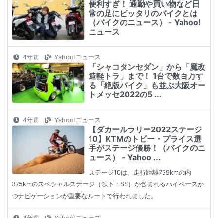
便利すぎ！ 通勤や買い物など日
常の足にピッタリのバイクとは
（バイクのニュース） - Yahoo!
ニュース
4年前
Yahoo!ニュース
「シャコタンセダン」から「魔改
造軽トラ」まで！ 1台で数百万す
る「絶版バイク」も並ぶ大阪オー
トメッセ2022の5 ...
4年前
Yahoo!ニュース
【ダカールラリー2022ステージ
10】KTMのトビー・プライス選
手がステージ優勝！（バイクのニ
ュース） - Yahoo ...
ステージ10は、走行距離759kmの内
375kmのスペシャルステージ（以下：SS）が含まれるハイペースか
つナビゲーションが重要なルートで行われました。
4年前
Yahoo!ニュース