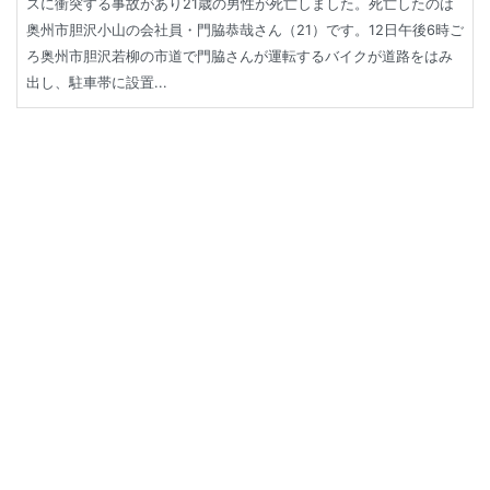
スに衝突する事故があり21歳の男性が死亡しました。死亡したのは
奥州市胆沢小山の会社員・門脇恭哉さん（21）です。12日午後6時ご
ろ奥州市胆沢若柳の市道で門脇さんが運転するバイクが道路をはみ
出し、駐車帯に設置...