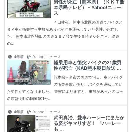
男性が死亡【熊本県】（ＫＫＴ熊
本県民テレビ） - Yahoo!ニュー
ス
４日昨夜、熊本市北区の国道でバイクと
ＲＶ車が衝突する事故がありバイクを運転していた男性が死亡し
た。 熊本市北区飛田の国道３８７号で午後６時３０分ごろ、沿道
の...
4年前
Yahoo!ニュース
軽乗用車と衝突 バイクの21歳男
性が死亡（KAB熊本朝日放送 ...
熊本県玉名市の国道で14日、車とバイク
の衝突事故があり、バイクを運転してい
た男性が亡くなりました。 警察によりますと、事故があったのは玉
名市岱明町の国道501号...
4年前
Yahoo!ニュース
武田真治、愛車ハーレーにまたが
る姿がキマりすぎ！ 「ハーレー
も ...