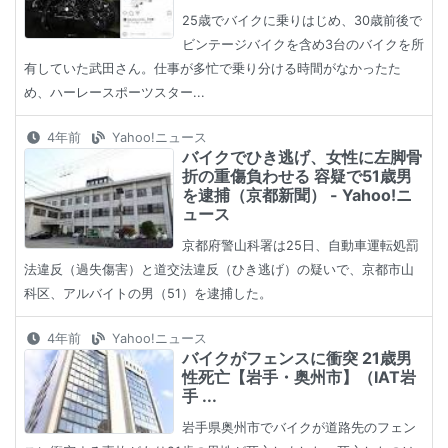
25歳でバイクに乗りはじめ、30歳前後で
ビンテージバイクを含め3台のバイクを所
有していた武田さん。仕事が多忙で乗り分ける時間がなかったた
め、ハーレースポーツスター...
4年前
Yahoo!ニュース
バイクでひき逃げ、女性に左脚骨
折の重傷負わせる 容疑で51歳男
を逮捕（京都新聞） - Yahoo!ニ
ュース
京都府警山科署は25日、自動車運転処罰
法違反（過失傷害）と道交法違反（ひき逃げ）の疑いで、京都市山
科区、アルバイトの男（51）を逮捕した。
4年前
Yahoo!ニュース
バイクがフェンスに衝突 21歳男
性死亡【岩手・奥州市】（IAT岩
手 ...
岩手県奥州市でバイクが道路先のフェン