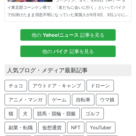
コーンケン、タイ、9月6日（AP）― タ
イ東北部コーンケン県で、「友だちに会いに行く」といってバイク
で出掛けたまま消息不明になっていた英国人が9月3日、3日ぶりに...
他の
Yahoo!ニュース
記事を見る
他の
バイク
記事を見る
人気ブログ・メディア最新記事
チョコ
アウトドア・キャンプ
ドローン
アニメ・マンガ
ゲーム
自転車
ウマ娘
猫
犬
競馬・競輪・競艇
ゴルフ
副業・転職
仮想通貨
NFT
YouTuber