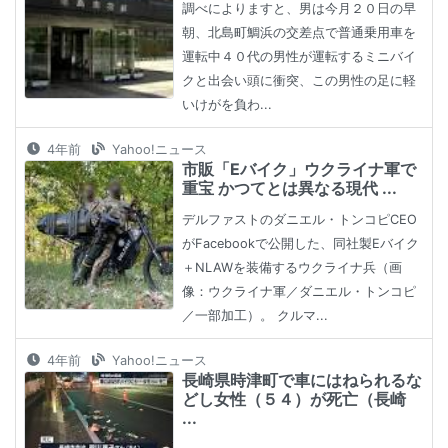
調べによりますと、男は今月２０日の早
朝、北島町鯛浜の交差点で普通乗用車を
運転中４０代の男性が運転するミニバイ
クと出会い頭に衝突、この男性の足に軽
いけがを負わ...
4年前
Yahoo!ニュース
市販「Eバイク」ウクライナ軍で
重宝 かつてとは異なる現代 ...
デルファストのダニエル・トンコピCEO
がFacebookで公開した、同社製Eバイク
＋NLAWを装備するウクライナ兵（画
像：ウクライナ軍／ダニエル・トンコピ
／一部加工）。 クルマ...
4年前
Yahoo!ニュース
長崎県時津町で車にはねられるな
どし女性（５４）が死亡（長崎
...