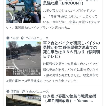
思議な縁（ENCOUNT）
お笑い芸人のじゅんいちダビッドソン
が、“青春”を謳歌（おうか）しまくって
いる。今年7月に、念願の大型バイクをゲ
ット。米国最古のバイクブランドと言われる...
1年前
Yahoo!ニュース
車２台とバイクが衝突しバイクの
男性が死亡 静岡県牧之原市での
死亡事故は９６６日ぶり（静岡朝
日テレビ）
静岡県牧之原市で９日車２台とバイクが
絡む事故があり、バイクに乗っていた４
７歳の男性が死亡しました。牧之原市で
は死亡事故ゼロ千日達成まであと１カ月余りでした。
3年前
Yahoo!ニュース
ひき逃げ容疑で徳島市職員逮捕
（JRT四国放送） - Yahoo ...