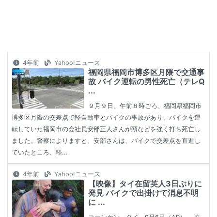
4年前
Yahoo!ニュース
福岡県福岡市博多区月隈で交通事
故 バイク運転の男性死亡（テレQ
...
９月９日、午前８時ごろ、福岡県福岡市
博多区月隈の交差点で軽自動車とバイクの事故があり、バイクを運
転していた福岡市の会社員安部正人さんが頭などを強く打ち死亡し
ました。警察によりますと、安部さんは、バイクで交差点を直進し
ていたところ、軽...
4年前
Yahoo!ニュース
【映像】タイ在留英人3日ぶりに
発見 バイクで出掛けて消息不明
に ...