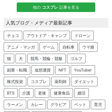
他の
コスプレ
記事を見る
人気ブログ・メディア最新記事
チョコ
アウトドア・キャンプ
ドローン
アニメ・マンガ
ゲーム
自転車
ウマ娘
猫
犬
競馬・競輪・競艇
ゴルフ
副業・転職
仮想通貨
NFT
YouTuber
株式投資
コスプレ
薬剤師
ダイエット
BTS
介護
老後
健康食品
婚活
ラーメン
カレー
グラビア
ペット
育児