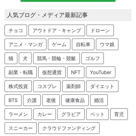
人気ブログ・メディア最新記事
チョコ
アウトドア・キャンプ
ドローン
アニメ・マンガ
ゲーム
自転車
ウマ娘
猫
犬
競馬・競輪・競艇
ゴルフ
副業・転職
仮想通貨
NFT
YouTuber
株式投資
コスプレ
薬剤師
ダイエット
BTS
介護
老後
健康食品
婚活
ラーメン
カレー
グラビア
ペット
育児
スニーカー
クラウドファンディング