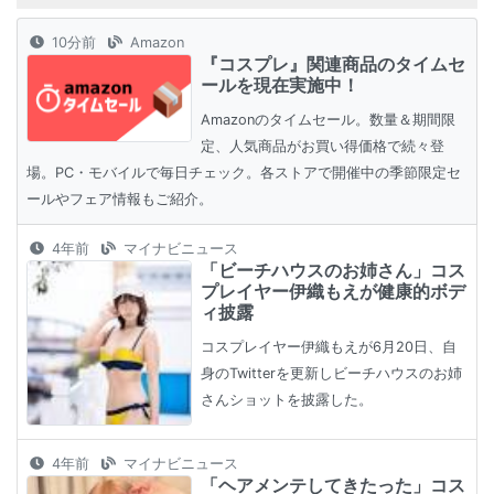
10分前
Amazon
『コスプレ』関連商品のタイムセ
ールを現在実施中！
Amazonのタイムセール。数量＆期間限
定、人気商品がお買い得価格で続々登
場。PC・モバイルで毎日チェック。各ストアで開催中の季節限定セ
ールやフェア情報もご紹介。
4年前
マイナビニュース
「ビーチハウスのお姉さん」コス
プレイヤー伊織もえが健康的ボデ
ィ披露
コスプレイヤー伊織もえが6月20日、自
身のTwitterを更新しビーチハウスのお姉
さんショットを披露した。
4年前
マイナビニュース
「ヘアメンテしてきたった」コス