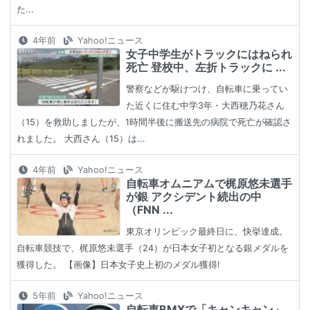
た...
4年前
Yahoo!ニュース
女子中学生がトラックにはねられ
死亡 登校中、左折トラックに ...
警察などが駆けつけ、自転車に乗ってい
た近くに住む中学3年・大西穂乃花さん
（15）を救助しましたが、1時間半後に搬送先の病院で死亡が確認さ
れました。 大西さん（15）は...
4年前
Yahoo!ニュース
自転車オムニアムで梶原悠未選手
が銀 アクシデント続出の中
（FNN ...
東京オリンピック最終日に、快挙達成。
自転車競技で、梶原悠未選手（24）が日本女子初となる銀メダルを
獲得した。 【画像】日本女子史上初のメダル獲得!
5年前
Yahoo!ニュース
自転車BMXで「キャンキャン」