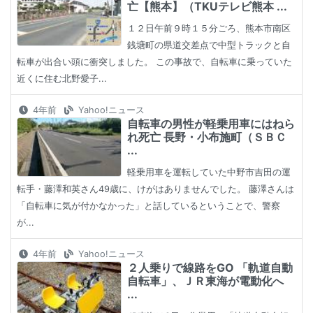
亡【熊本】（TKUテレビ熊本 ...
１２日午前９時１５分ごろ、熊本市南区
銭塘町の県道交差点で中型トラックと自
転車が出合い頭に衝突しました。 この事故で、自転車に乗っていた
近くに住む北野愛子...
4年前
Yahoo!ニュース
自転車の男性が軽乗用車にはねら
れ死亡 長野・小布施町（ＳＢＣ
...
軽乗用車を運転していた中野市吉田の運
転手・藤澤和英さん49歳に、けがはありませんでした。 藤澤さんは
「自転車に気が付かなかった」と話しているということで、警察
が...
4年前
Yahoo!ニュース
２人乗りで線路をGO 「軌道自動
自転車」、ＪＲ東海が電動化へ
...