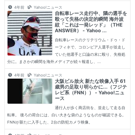
4年前
Yahoo!ニュース
自転車レース走行中、隣の選手を
殴って失格の決定的瞬間 海外波
紋「これは一発レッド」（THE
ANSWER） - Yahoo ...
自転車レースのクリテリウム・ドゥ・ド
ーフィネで、コロンビア人選手が並走し
ていた他選手と口論の末に殴り、失格処
分に。まさかの瞬間を海外メディアが続々報道し、...
4年前
Yahoo!ニュース
大阪ビル放火 新たな映像入手 61
歳男の足取り明らかに...（フジテ
レビ系（FNN）） - Yahoo!ニュ
ース
通行人が歩く商店街を、並走して走る自
転車。 後ろの荷台には、白い大きな袋のようなものが確認できる。
FNNが新たに入手した、2台の防犯カメラ映像。