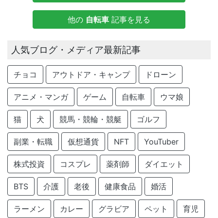
他の
自転車
記事を見る
人気ブログ・メディア最新記事
チョコ
アウトドア・キャンプ
ドローン
アニメ・マンガ
ゲーム
自転車
ウマ娘
猫
犬
競馬・競輪・競艇
ゴルフ
副業・転職
仮想通貨
NFT
YouTuber
株式投資
コスプレ
薬剤師
ダイエット
BTS
介護
老後
健康食品
婚活
ラーメン
カレー
グラビア
ペット
育児