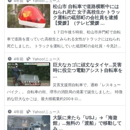
4年前
Yahoo!ニュース
松山市 自転車で道路横断中には
ねられ死亡 女子高校生か トラッ
ク運転の砥部町の会社員を逮捕
【愛媛】（テレビ愛媛 ...
１７日午後５時前、松山市井門町で自転
車で道路を渡っていた高校生とみられる女性がトラックにはねられ
死亡しました。 トラックを運転していた砥部町の会社員・今見計...
4年前
Yahoo!ニュース
巨大なカゴに頑丈なタイヤ…災害
時に役立つ電動アシスト自転車を
...
災害支援用自転車で、通称「レスキュー
バイク」。 自転車の街、堺市の消防局の発案で誕生しました。 特徴
的な巨大なかごは、最大積載量約200キロ...
4年前
Yahoo!ニュース
大阪に来たら「USJ」→「海遊
館」…無料の「渡船」で移動して
み ...