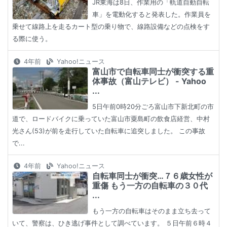
JR東海は8日、作業用の「軌道自動自転
車」を電動化すると発表した。作業員を
乗せて線路上を走るカート型の乗り物で、線路設備などの点検をす
る際に使う。
4年前
Yahoo!ニュース
富山市で自転車同士が衝突する重
体事故（富山テレビ） - Yahoo
...
5日午前0時20分ごろ富山市下新北町の市
道で、ロードバイクに乗っていた富山市粟島町の飲食店経営、中村
光さん(53)が前を走行していた自転車に追突しました。 この事故
で...
4年前
Yahoo!ニュース
自転車同士が衝突…７６歳女性が
重傷 もう一方の自転車の３０代
...
もう一方の自転車はそのまま立ち去って
いて、警察は、ひき逃げ事件として調べています。 ５日午前６時４