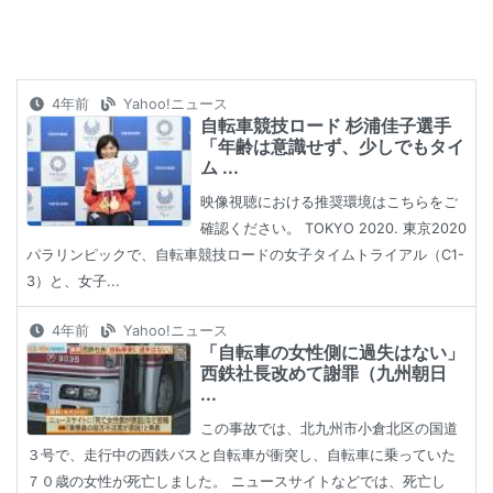
4年前
Yahoo!ニュース
自転車競技ロード 杉浦佳子選手
「年齢は意識せず、少しでもタイ
ム ...
映像視聴における推奨環境はこちらをご
確認ください。 TOKYO 2020. 東京2020
パラリンピックで、自転車競技ロードの女子タイムトライアル（C1-
3）と、女子...
4年前
Yahoo!ニュース
「自転車の女性側に過失はない」
西鉄社長改めて謝罪（九州朝日
...
この事故では、北九州市小倉北区の国道
３号で、走行中の西鉄バスと自転車が衝突し、自転車に乗っていた
７０歳の女性が死亡しました。 ニュースサイトなどでは、死亡し