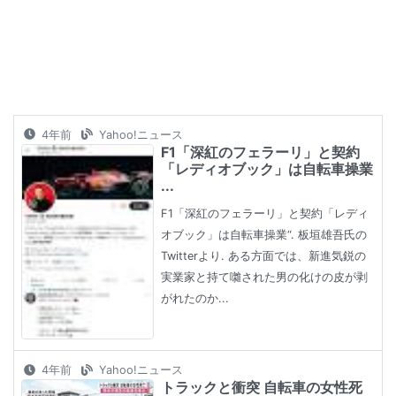
4年前
Yahoo!ニュース
F1「深紅のフェラーリ」と契約
「レディオブック」は自転車操業
...
F1「深紅のフェラーリ」と契約「レディ
オブック」は自転車操業“. 板垣雄吾氏の
Twitterより. ある方面では、新進気鋭の
実業家と持て囃された男の化けの皮が剥
がれたのか...
4年前
Yahoo!ニュース
トラックと衝突 自転車の女性死