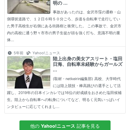
明の ...
事故があったのは、金沢市窪の通称・山
側環状道路で、１２日６時５０分ごろ、歩道を自転車で走行してい
た男子高校生が右側にある街路樹と衝突した。 この事故で、金沢市
内の高校に通う野々市市の男子生徒が頭を強く打ち、意識不明の重
体...
5年前
Yahoo!ニュース
陸上出身の美女アスリート・塩田
日海、自転車未経験からガールズ
...
(取材・netkeirin編集部) 高校、大学時代
には陸上競技・棒高跳びの選手として活
躍し、2019年の日本インカレでは16位の好成績をおさめた塩田候補
生。陸上から自転車への転身についてなど、明るく元気いっぱいイ
ンタビューに応じてくれまし...
他の
Yahoo!ニュース
記事を見る