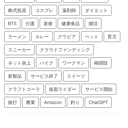
株式投資
コスプレ
薬剤師
ダイエット
BTS
介護
老後
健康食品
婚活
ラーメン
カレー
グラビア
ペット
育児
スニーカー
クラウドファンディング
ネット炎上
バイク
ワークマン
格闘技
新製品
サービス終了
スイーツ
クラフトコーラ
仮面ライダー
サービス開始
旅行
農業
Amazon
釣り
ChatGPT