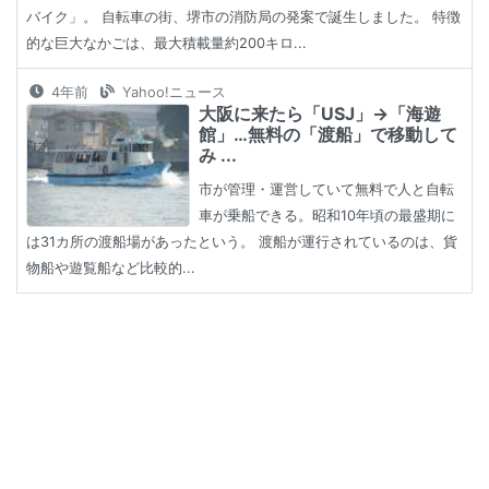
バイク」。 自転車の街、堺市の消防局の発案で誕生しました。 特徴
的な巨大なかごは、最大積載量約200キロ...
4年前
Yahoo!ニュース
大阪に来たら「USJ」→「海遊
館」…無料の「渡船」で移動して
み ...
市が管理・運営していて無料で人と自転
車が乗船できる。昭和10年頃の最盛期に
は31カ所の渡船場があったという。 渡船が運行されているのは、貨
物船や遊覧船など比較的...