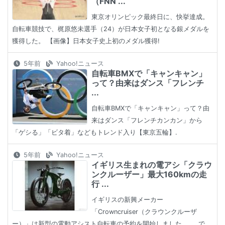
（FNN ...
東京オリンピック最終日に、快挙達成。
自転車競技で、梶原悠未選手（24）が日本女子初となる銀メダルを
獲得した。 【画像】日本女子史上初のメダル獲得!
5年前
Yahoo!ニュース
自転車BMXで「キャンキャン」
って？由来はダンス「フレンチ
...
自転車BMXで「キャンキャン」って？由
来はダンス「フレンチカンカン」から
「ゲシる」「ビタ着」などもトレンド入り【東京五輪】.
5年前
Yahoo!ニュース
イギリス生まれの電アシ「クラウ
ンクルーザー」最大160kmの走
行 ...
イギリスの新興メーカー
「Crowncruiser（クラウンクルーザ
ー）」は新型の電動アシスト自転車の予約を開始しました。 ... で、