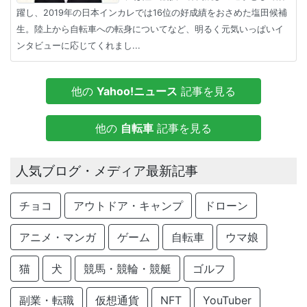
躍し、2019年の日本インカレでは16位の好成績をおさめた塩田候補
生。陸上から自転車への転身についてなど、明るく元気いっぱいイ
ンタビューに応じてくれまし...
他の
Yahoo!ニュース
記事を見る
他の
自転車
記事を見る
人気ブログ・メディア最新記事
チョコ
アウトドア・キャンプ
ドローン
アニメ・マンガ
ゲーム
自転車
ウマ娘
猫
犬
競馬・競輪・競艇
ゴルフ
副業・転職
仮想通貨
NFT
YouTuber