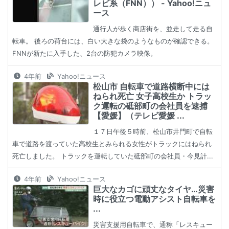
レビ系（FNN）） - Yahoo!ニュ
ース
通行人が歩く商店街を、並走して走る自
転車。 後ろの荷台には、白い大きな袋のようなものが確認できる。
FNNが新たに入手した、2台の防犯カメラ映像。
4年前
Yahoo!ニュース
松山市 自転車で道路横断中には
ねられ死亡 女子高校生か トラッ
ク運転の砥部町の会社員を逮捕
【愛媛】（テレビ愛媛 ...
１７日午後５時前、松山市井門町で自転
車で道路を渡っていた高校生とみられる女性がトラックにはねられ
死亡しました。 トラックを運転していた砥部町の会社員・今見計...
4年前
Yahoo!ニュース
巨大なカゴに頑丈なタイヤ…災害
時に役立つ電動アシスト自転車を
...
災害支援用自転車で、通称「レスキュー