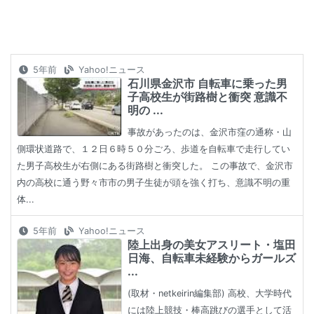
5年前
Yahoo!ニュース
石川県金沢市 自転車に乗った男
子高校生が街路樹と衝突 意識不
明の ...
事故があったのは、金沢市窪の通称・山
側環状道路で、１２日６時５０分ごろ、歩道を自転車で走行してい
た男子高校生が右側にある街路樹と衝突した。 この事故で、金沢市
内の高校に通う野々市市の男子生徒が頭を強く打ち、意識不明の重
体...
5年前
Yahoo!ニュース
陸上出身の美女アスリート・塩田
日海、自転車未経験からガールズ
...
(取材・netkeirin編集部) 高校、大学時代
には陸上競技・棒高跳びの選手として活