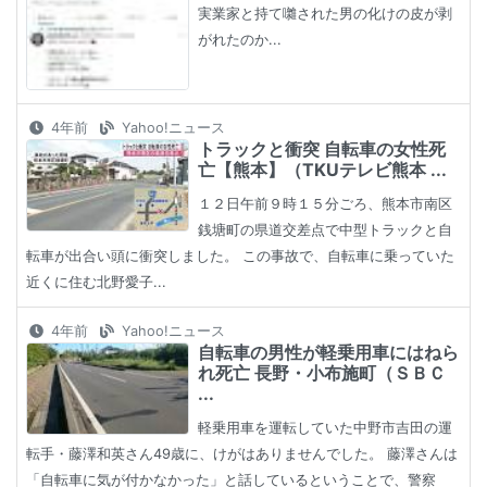
実業家と持て囃された男の化けの皮が剥
がれたのか...
4年前
Yahoo!ニュース
トラックと衝突 自転車の女性死
亡【熊本】（TKUテレビ熊本 ...
１２日午前９時１５分ごろ、熊本市南区
銭塘町の県道交差点で中型トラックと自
転車が出合い頭に衝突しました。 この事故で、自転車に乗っていた
近くに住む北野愛子...
4年前
Yahoo!ニュース
自転車の男性が軽乗用車にはねら
れ死亡 長野・小布施町（ＳＢＣ
...
軽乗用車を運転していた中野市吉田の運
転手・藤澤和英さん49歳に、けがはありませんでした。 藤澤さんは
「自転車に気が付かなかった」と話しているということで、警察