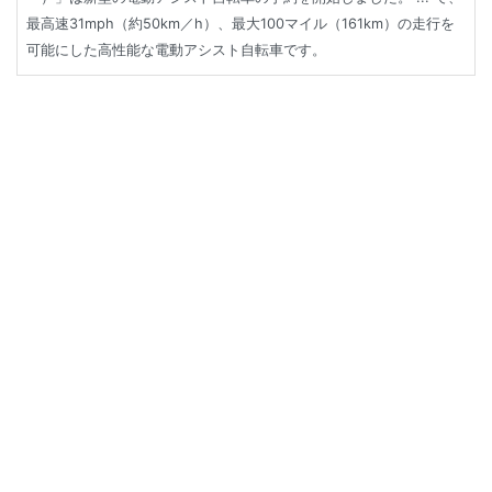
最高速31mph（約50km／h）、最大100マイル（161km）の走行を
可能にした高性能な電動アシスト自転車です。