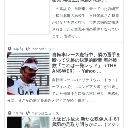
この事故で、自転車に乗っていた宮崎市
小松台北町の高校生、三好響真さん18歳
が頭などを強く打ち、市内の病院に搬送
されましたが意識不明の重体となってい
ます。 警察が、...
4年前
Yahoo!ニュース
自転車レース走行中、隣の選手を
殴って失格の決定的瞬間 海外波
紋「これは一発レッド」（THE
ANSWER） - Yahoo ...
自転車レースのクリテリウム・ドゥ・ド
ーフィネで、コロンビア人選手が並走し
ていた他選手と口論の末に殴り、失格処
分に。まさかの瞬間を海外メディアが続々報道し、...
4年前
Yahoo!ニュース
大阪ビル放火 新たな映像入手 61
歳男の足取り明らかに...（フジテ