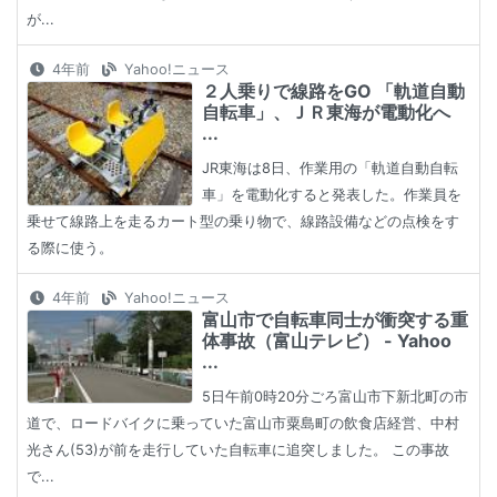
が...
4年前
Yahoo!ニュース
２人乗りで線路をGO 「軌道自動
自転車」、ＪＲ東海が電動化へ
...
JR東海は8日、作業用の「軌道自動自転
車」を電動化すると発表した。作業員を
乗せて線路上を走るカート型の乗り物で、線路設備などの点検をす
る際に使う。
4年前
Yahoo!ニュース
富山市で自転車同士が衝突する重
体事故（富山テレビ） - Yahoo
...
5日午前0時20分ごろ富山市下新北町の市
道で、ロードバイクに乗っていた富山市粟島町の飲食店経営、中村
光さん(53)が前を走行していた自転車に追突しました。 この事故
で...