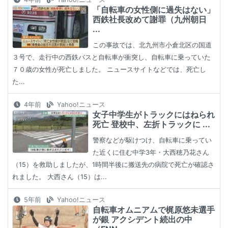
「自転車の女性側に過失はない」
西鉄社長改めて謝罪（九州朝日
...
この事故では、北九州市小倉北区の国道
３号で、走行中の西鉄バスと自転車が衝突し、自転車に乗っていた
７０歳の女性が死亡しました。 ニュースサイトなどでは、死亡し
た...
4年前
Yahoo!ニュース
女子中学生がトラックにはねられ
死亡 登校中、左折トラックに ...
警察などが駆けつけ、自転車に乗ってい
た近くに住む中学3年・大西穂乃花さん
（15）を救助しましたが、1時間半後に搬送先の病院で死亡が確認さ
れました。 大西さん（15）は...
5年前
Yahoo!ニュース
自転車オムニアムで梶原悠未選手
が銀 アクシデント続出の中