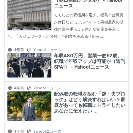
（朝日新聞デジタル） - Yahoo!
ニュース
モモなどの収穫期を迎え、福島市は職員
が休日などにアルバイトで果樹農家の収
穫作業を手伝える新たな制度を導入し
た。「カジュワーク」と名付けた副業を認める仕組み...
4年前
Yahoo!ニュース
年収480万円、営業一筋52歳。
転職で年収アップは可能か（週刊
SPA!） - Yahoo!ニュース
4年前
Yahoo!ニュース
配偶者の転職を阻む「嫁・夫ブロ
ック」はどう解決すればいい？家
庭があっても転職にトライしたい
あなたに伝えたい ...
4年前
Yahoo!ニュース