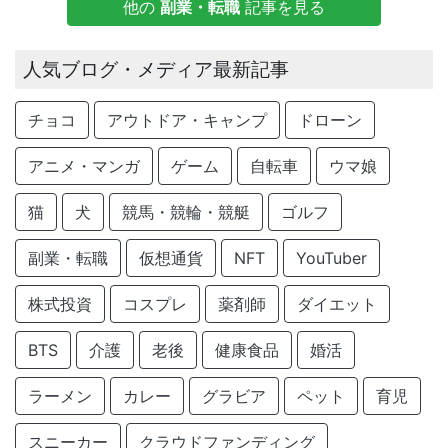
他の
副業・転職
記事を見る
人気ブログ・メディア最新記事
チョコ
アウトドア・キャンプ
ドローン
アニメ・マンガ
ゲーム
自転車
ウマ娘
猫
犬
競馬・競輪・競艇
ゴルフ
副業・転職
仮想通貨
NFT
YouTuber
株式投資
コスプレ
薬剤師
ダイエット
BTS
介護
老後
健康食品
婚活
ラーメン
カレー
グラビア
ペット
育児
スニーカー
クラウドファンディング