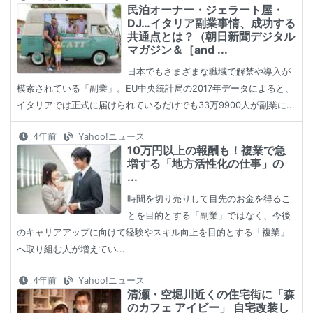
民泊オーナー・ジェラート屋・
DJ…イタリア副業事情、成功する
共通点とは？（朝日新聞デジタル
マガジン＆［and ...
日本でもさまざまな職域で解禁や導入が
模索されている「副業」。EU中央統計局の2017年データによると、
イタリアでは正式に届けられているだけでも33万9900人が副業に...
4年前
Yahoo!ニュース
10万円以上の報酬も！複業で急
増する「地方活性化の仕事」の
...
時間を切り売りして目先のお金を得るこ
とを目的とする「副業」ではなく、今後
のキャリアアップに向けて経験やスキル向上を目的とする「複業」
へ取り組む人が増えてい...
4年前
Yahoo!ニュース
清瀬・空堀川近くの住宅街に「森
のカフェ アイビー」 自宅改装し