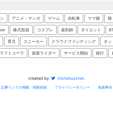
ン
アニメ・マンガ
ゲーム
自転車
ウマ娘
猫
ber
株式投資
コスプレ
薬剤師
ダイエット
B
育児
スニーカー
クラウドファンディング
ネッ
ラフトコーラ
仮面ライダー
サービス開始
旅行
created by
monobuzznet
.
記事リンクの掲載・削除依頼
プライバシーポリシー
免責事項