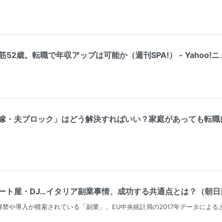
52歳。転職で年収アップは可能か（週刊SPA!） - Yahoo!
嫁・夫ブロック」はどう解決すればいい？家庭があっても転職にト
ト屋・DJ…イタリア副業事情、成功する共通点とは？（朝日新聞
禁や導入が模索されている「副業」。EU中央統計局の2017年データによる