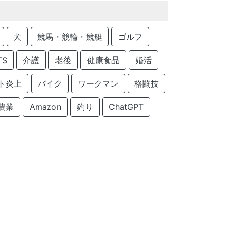
犬
競馬・競輪・競艇
ゴルフ
TS
介護
老後
健康食品
婚活
ト炎上
バイク
ワークマン
格闘技
農業
Amazon
釣り
ChatGPT