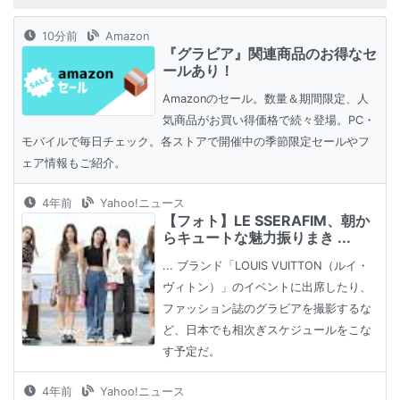
10分前
Amazon
『グラビア』関連商品のお得なセ
ールあり！
Amazonのセール。数量＆期間限定、人
気商品がお買い得価格で続々登場。PC・
モバイルで毎日チェック。各ストアで開催中の季節限定セールやフ
ェア情報もご紹介。
4年前
Yahoo!ニュース
【フォト】LE SSERAFIM、朝か
らキュートな魅力振りまき ...
... ブランド「LOUIS VUITTON（ルイ・
ヴィトン）」のイベントに出席したり、
ファッション誌のグラビアを撮影するな
ど、日本でも相次ぎスケジュールをこな
す予定だ。
4年前
Yahoo!ニュース