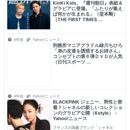
KinKi Kids、『週刊朝日』表紙＆
グラビアに登場。「ふたりが集え
ば何かが生まれる」（堂本剛）
（THE FIRST TIMES ...
4年前
Yahoo!ニュース
刑務所マニアグラドル緑川ちひろ
「弟の友達を誘惑するお姉さん」
コンセプトの第６弾ＤＶＤが人気
（日刊スポーツ ...
4年前
Yahoo!ニュース
BLACKPINK ジェニー、男性と密
着？シャネルの新しいコレクショ
ンのグラビア公開（Kstyle） -
Yahoo!ニュース
フランスの高級ブランド「シャネル