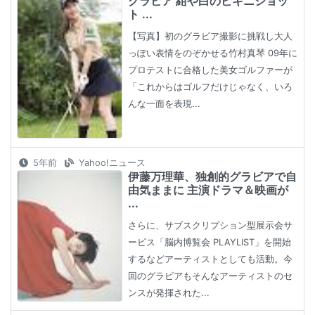
グラビア 紺や白のビキニショッ
ト ...
【写真】初のグラビア撮影に挑戦し大人
っぽい表情をのぞかせる竹村真琴 09年に
プロテストに合格した美女ゴルファーが
「これからはゴルフだけじゃなく、いろ
んな一面を表現...
5年前
Yahoo!ニュース
伊藤万理華、独創的グラビアで自
由気ままに 主演ドラマ＆映画が
...
さらに、サブスクリプション型展示会サ
ービス「脳内博覧会 PLAYLIST」を開始
するなどアーティストとしても活動。今
回のグラビアもそんなアーティストのセ
ンスが発揮された...