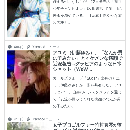
躍する桃月なしこが、22日発売の『週刊
少年チャンピオン』(秋田書店)で6回目の
表紙を務めている。 【写真】艶やかな衣
装の桃月...
4年前
Yahoo!ニュース
アユミ（伊藤ゆみ）、「なんか男
の子みたい」とイケメンな横顔で
近況報告…グラビアのような日常
ショット（WoW ...
ガールズグループ「Sugar」出身のアユ
ミ（伊藤ゆみ）が日常を共有した。 アユ
ミは22日、自身のインスタグラムを通じ
て「友達が撮ってくれた横顔がなんか男
の子みたい。
4年前
Yahoo!ニュース
女子プロゴルファー竹村真琴が初