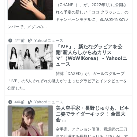
（CHANEL）」が、2022年1月に公開さ
れる予定の新しい「ココ クラッシュ」の
キャンペーンモデルに、BLACKPINKのメ
ンバーで、メゾンの...
4年前
Yahoo!ニュース
「IVE」、新たなグラビアを公
開“新人らしからぬカリス
マ”（WoW!Korea） - Yahoo!ニ
ュース
雑誌「DAZED」が、ガールズグループ
「IVE」の6人それぞれの魅力がつまったグラビアとインタビューを
公開した。
4年前
Yahoo!ニュース
美人空手家・長野じゅりあ、ビキ
ニ姿でライダーキック！ 全国大
会 ...
空手家、アクション俳優、看護師の三刀
流で活躍する長野じゅりあ（25）が、本