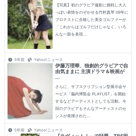
【写真】初のグラビア撮影に挑戦し大人
っぽい表情をのぞかせる竹村真琴 09年に
プロテストに合格した美女ゴルファーが
「これからはゴルフだけじゃなく、いろ
んな一面を表現...
5年前
Yahoo!ニュース
伊藤万理華、独創的グラビアで自
由気ままに 主演ドラマ＆映画が
...
さらに、サブスクリプション型展示会サ
ービス「脳内博覧会 PLAYLIST」を開始
するなどアーティストとしても活動。今
回のグラビアもそんなアーティストのセ
ンスが発揮された...
5年前
Yahoo!ニュース