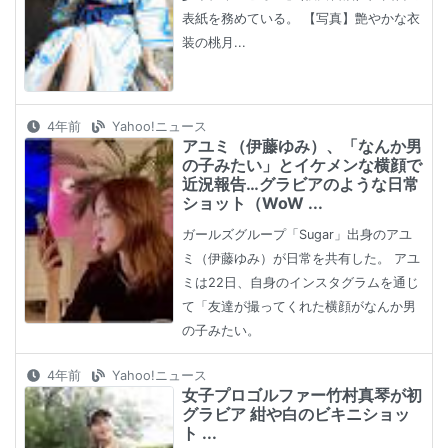
表紙を務めている。 【写真】艶やかな衣
装の桃月...
4年前
Yahoo!ニュース
アユミ（伊藤ゆみ）、「なんか男
の子みたい」とイケメンな横顔で
近況報告…グラビアのような日常
ショット（WoW ...
ガールズグループ「Sugar」出身のアユ
ミ（伊藤ゆみ）が日常を共有した。 アユ
ミは22日、自身のインスタグラムを通じ
て「友達が撮ってくれた横顔がなんか男
の子みたい。
4年前
Yahoo!ニュース
女子プロゴルファー竹村真琴が初
グラビア 紺や白のビキニショッ
ト ...