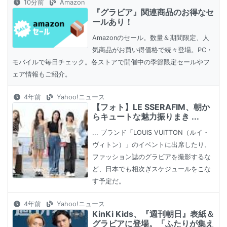
10分前
Amazon
『グラビア』関連商品のお得なセ
ールあり！
Amazonのセール。数量＆期間限定、人
気商品がお買い得価格で続々登場。PC・
モバイルで毎日チェック。各ストアで開催中の季節限定セールやフ
ェア情報もご紹介。
4年前
Yahoo!ニュース
【フォト】LE SSERAFIM、朝か
らキュートな魅力振りまき ...
... ブランド「LOUIS VUITTON（ルイ・
ヴィトン）」のイベントに出席したり、
ファッション誌のグラビアを撮影するな
ど、日本でも相次ぎスケジュールをこな
す予定だ。
4年前
Yahoo!ニュース
KinKi Kids、『週刊朝日』表紙＆
グラビアに登場。「ふたりが集え