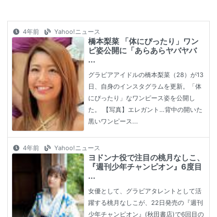
4年前
Yahoo!ニュース
橋本梨菜 「体にぴったり」ワン
ピ姿公開に「あらあらヤバヤバ
...
グラビアアイドルの橋本梨菜（28）が13
日、自身のインスタグラムを更新。「体
にぴったり」なワンピース姿を公開し
た。 【写真】エレガント…背中の開いた
黒いワンピース...
4年前
Yahoo!ニュース
ヨドンナ役で注目の桃月なしこ、
『週刊少年チャンピオン』6度目
...
女優として、グラビアタレントとして活
躍する桃月なしこが、22日発売の『週刊
少年チャンピオン』(秋田書店)で6回目の