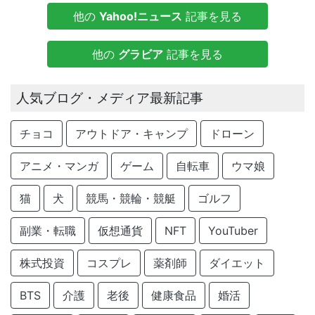
他の
Yahoo!ニュース
記事を見る
他の
グラビア
記事を見る
人気ブログ・メディア最新記事
チョコ
アウトドア・キャンプ
ドローン
アニメ・マンガ
ゲーム
自転車
ウマ娘
猫
犬
競馬・競輪・競艇
ゴルフ
副業・転職
仮想通貨
NFT
YouTuber
株式投資
コスプレ
薬剤師
ダイエット
BTS
介護
老後
健康食品
婚活