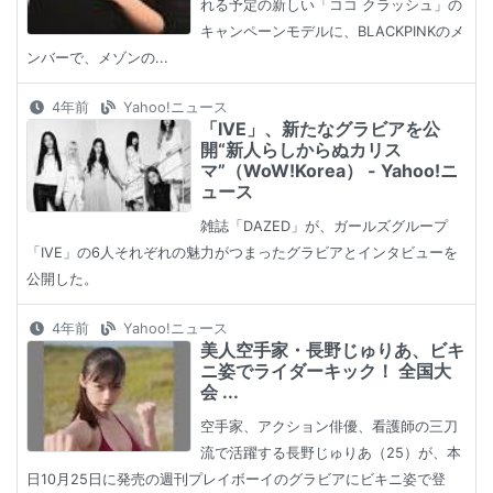
れる予定の新しい「ココ クラッシュ」の
キャンペーンモデルに、BLACKPINKのメ
ンバーで、メゾンの...
4年前
Yahoo!ニュース
「IVE」、新たなグラビアを公
開“新人らしからぬカリス
マ”（WoW!Korea） - Yahoo!ニ
ュース
雑誌「DAZED」が、ガールズグループ
「IVE」の6人それぞれの魅力がつまったグラビアとインタビューを
公開した。
4年前
Yahoo!ニュース
美人空手家・長野じゅりあ、ビキ
ニ姿でライダーキック！ 全国大
会 ...
空手家、アクション俳優、看護師の三刀
流で活躍する長野じゅりあ（25）が、本
日10月25日に発売の週刊プレイボーイのグラビアにビキニ姿で登