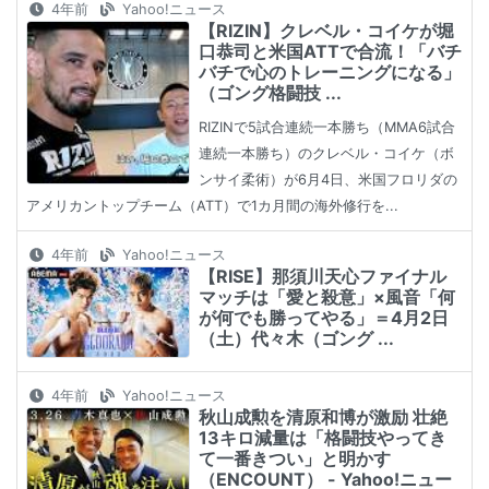
4年前
Yahoo!ニュース
【RIZIN】クレベル・コイケが堀
口恭司と米国ATTで合流！「バチ
バチで心のトレーニングになる」
（ゴング格闘技 ...
RIZINで5試合連続一本勝ち（MMA6試合
連続一本勝ち）のクレベル・コイケ（ボ
ンサイ柔術）が6月4日、米国フロリダの
アメリカントップチーム（ATT）で1カ月間の海外修行を...
4年前
Yahoo!ニュース
【RISE】那須川天心ファイナル
マッチは「愛と殺意」×風音「何
が何でも勝ってやる」＝4月2日
（土）代々木（ゴング ...
4年前
Yahoo!ニュース
秋山成勲を清原和博が激励 壮絶
13キロ減量は「格闘技やってき
て一番きつい」と明かす
（ENCOUNT） - Yahoo!ニュー