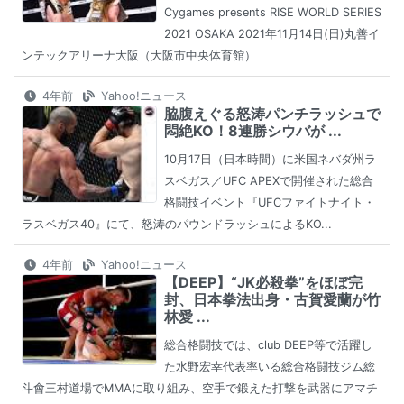
Cygames presents RISE WORLD SERIES
2021 OSAKA 2021年11月14日(日)丸善イ
ンテックアリーナ大阪（大阪市中央体育館）
4年前
Yahoo!ニュース
脇腹えぐる怒涛パンチラッシュで
悶絶KO！8連勝シウバが ...
10月17日（日本時間）に米国ネバダ州ラ
スベガス／UFC APEXで開催された総合
格闘技イベント『UFCファイトナイト・
ラスベガス40』にて、怒涛のパウンドラッシュによるKO...
4年前
Yahoo!ニュース
【DEEP】“JK必殺拳”をほぼ完
封、日本拳法出身・古賀愛蘭が竹
林愛 ...
総合格闘技では、club DEEP等で活躍し
た水野宏幸代表率いる総合格闘技ジム総
斗會三村道場でMMAに取り組み、空手で鍛えた打撃を武器にアマチ