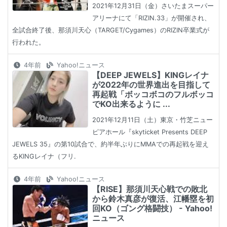
2021年12月31日（金）さいたまスーパー
アリーナにて「RIZIN.33」が開催され、
全試合終了後、那須川天心（TARGET/Cygames）のRIZIN卒業式が
行われた。
4年前
Yahoo!ニュース
【DEEP JEWELS】KINGレイナ
が2022年の世界進出を目指して
再起戦「ボッコボコのフルボッコ
でKO出来るように ...
2021年12月11日（土）東京・竹芝ニュー
ピアホール『skyticket Presents DEEP
JEWELS 35』の第10試合で、約半年ぶりにMMAでの再起戦を迎え
るKINGレイナ（フリ.
4年前
Yahoo!ニュース
【RISE】那須川天心戦での敗北
から鈴木真彦が復活、江幡塁を初
回KO（ゴング格闘技） - Yahoo!
ニュース