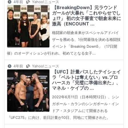
4年前
Yahoo!ニュース
【BreakingDown】元ラウンド
ガールが大暴れ「これやらせでし
ょ!?」 初の女子審査で朝倉未来に
激高（ENCOUNT ...
格闘家の朝倉未来がスペシャルアドバイ
ザーを務める、1分間最強を決める格闘技
イベント「Breaking Down5」（17日開
催）のオーディションが行われ、初めてとなる女子...
4年前
Yahoo!ニュース
【UFC】計量パスしたテイシェイ
ラ「ベルトは奪えない」vs.プロ
ハースカ「完璧に準備出来た」、
マネル・ケイプの ...
2022年6月11日（日本時間12日）、シン
ガポール・カランのシンガポール・イン
ドア・スタジアムにて開催される
『UFC275』に向け、前日計量が10日、同地にて開催された。