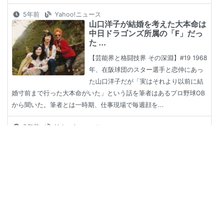
5年前
Yahoo!ニュース
山口洋子が結婚を考えた大本命は
中日ドラゴンズ所属の「F」だっ
た ...
【芸能界と格闘技界 その深淵】#19 1968
年、在阪球団のスター選手と恋仲にあっ
た山口洋子だが「実はそれより以前に結
婚寸前まで行った大本命がいた」という話を筆者はあるプロ野球OB
から聞いた。筆者とは一時期、仕事現場で毎週顔を...
5年前
Yahoo!ニュース
【ボクシング】東京五輪女子フラ
イ級代表・並木月海 幼なじみの
...
格闘技に魂をささげた半生に迫るととも
に、何の因果か同じボクシングの道で
「世界最強」を目指すことになった盟
友・那須川への思いを語った。 身長１５
３センチ。街で出会ったら、まさか格闘