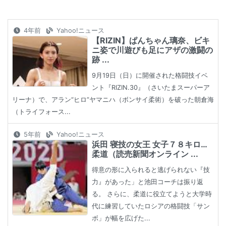
4年前
Yahoo!ニュース
【RIZIN】ぱんちゃん璃奈、ビキ
ニ姿で川遊びも足にアザの激闘の
跡 ...
9月19日（日）に開催された格闘技イベ
ント『RIZIN.30』（さいたまスーパーア
リーナ）で、アラン“ヒロ”ヤマニハ（ボンサイ柔術）を破った朝倉海
（トライフォース...
5年前
Yahoo!ニュース
浜田 寝技の女王 女子７８キロ…
柔道（読売新聞オンライン ...
得意の形に入られると逃げられない『技
力』があった」と池田コーチは振り返
る。 さらに、柔道に役立てようと大学時
代に練習していたロシアの格闘技「サン
ボ」が幅を広げた...