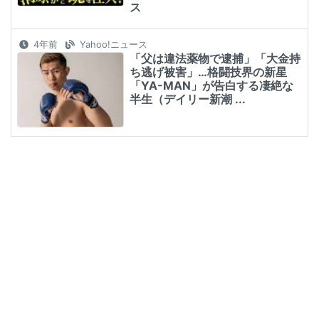
ス
4年前
Yahoo!ニュース
「父は違法薬物で逮捕」「大金持
ち逃げ被害」…格闘技界の新星
「YA-MAN」が告白する凄絶な
半生（デイリー新潮 ...