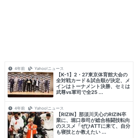
4年前
Yahoo!ニュース
【K-1】2・27東京体育館大会の
全対戦カード＆試合順が決定、メ
インはトーナメント決勝、セミは
武尊vs軍司で全25 ...
4年前
Yahoo!ニュース
【RIZIN】那須川天心のRIZIN卒
業に、堀口恭司が総合格闘技転向
のススメ「ぜひATTに来て、自分
も寝技とか教えたい ...