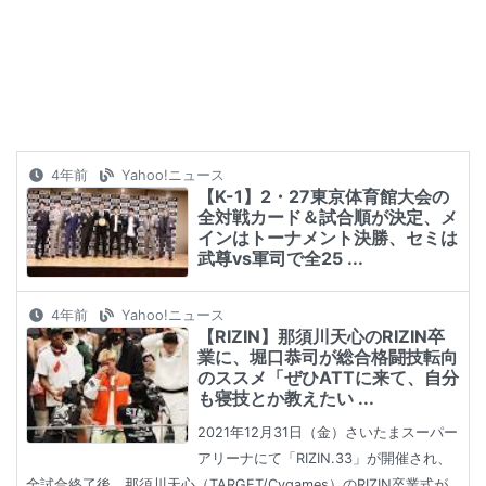
4年前
Yahoo!ニュース
【K-1】2・27東京体育館大会の
全対戦カード＆試合順が決定、メ
インはトーナメント決勝、セミは
武尊vs軍司で全25 ...
4年前
Yahoo!ニュース
【RIZIN】那須川天心のRIZIN卒
業に、堀口恭司が総合格闘技転向
のススメ「ぜひATTに来て、自分
も寝技とか教えたい ...
2021年12月31日（金）さいたまスーパー
アリーナにて「RIZIN.33」が開催され、
全試合終了後、那須川天心（TARGET/Cygames）のRIZIN卒業式が