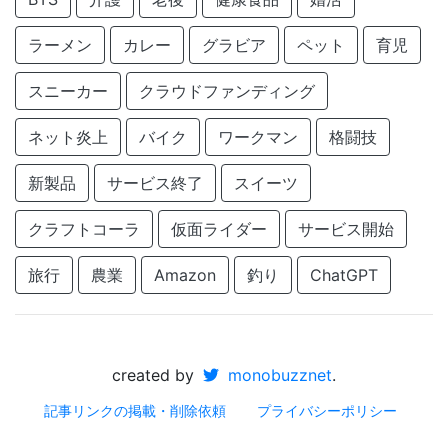
ラーメン
カレー
グラビア
ペット
育児
スニーカー
クラウドファンディング
ネット炎上
バイク
ワークマン
格闘技
新製品
サービス終了
スイーツ
クラフトコーラ
仮面ライダー
サービス開始
旅行
農業
Amazon
釣り
ChatGPT
created by
monobuzznet
.
記事リンクの掲載・削除依頼
プライバシーポリシー