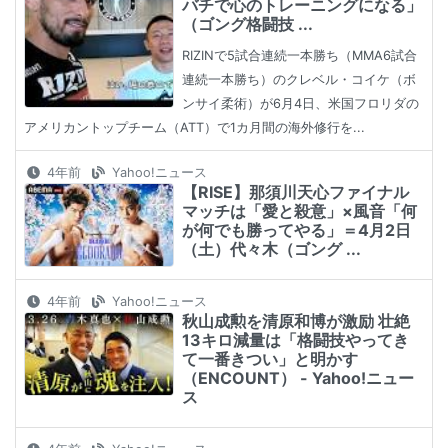
バチで心のトレーニングになる」
（ゴング格闘技 ...
RIZINで5試合連続一本勝ち（MMA6試合
連続一本勝ち）のクレベル・コイケ（ボ
ンサイ柔術）が6月4日、米国フロリダの
アメリカントップチーム（ATT）で1カ月間の海外修行を...
4年前
Yahoo!ニュース
【RISE】那須川天心ファイナル
マッチは「愛と殺意」×風音「何
が何でも勝ってやる」＝4月2日
（土）代々木（ゴング ...
4年前
Yahoo!ニュース
秋山成勲を清原和博が激励 壮絶
13キロ減量は「格闘技やってき
て一番きつい」と明かす
（ENCOUNT） - Yahoo!ニュー
ス