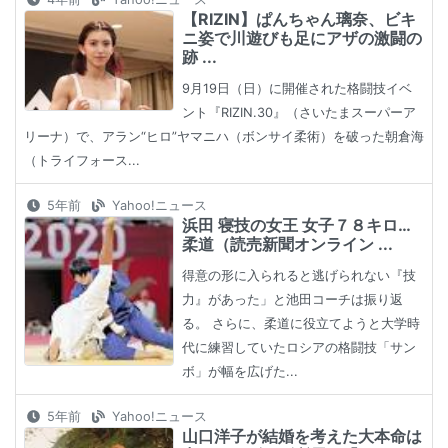
【RIZIN】ぱんちゃん璃奈、ビキ
ニ姿で川遊びも足にアザの激闘の
跡 ...
9月19日（日）に開催された格闘技イベ
ント『RIZIN.30』（さいたまスーパーア
リーナ）で、アラン“ヒロ”ヤマニハ（ボンサイ柔術）を破った朝倉海
（トライフォース...
5年前
Yahoo!ニュース
浜田 寝技の女王 女子７８キロ…
柔道（読売新聞オンライン ...
得意の形に入られると逃げられない『技
力』があった」と池田コーチは振り返
る。 さらに、柔道に役立てようと大学時
代に練習していたロシアの格闘技「サン
ボ」が幅を広げた...
5年前
Yahoo!ニュース
山口洋子が結婚を考えた大本命は