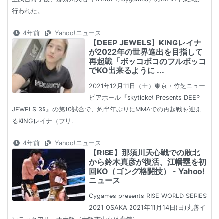
行われた。
4年前
Yahoo!ニュース
【DEEP JEWELS】KINGレイナ
が2022年の世界進出を目指して
再起戦「ボッコボコのフルボッコ
でKO出来るように ...
2021年12月11日（土）東京・竹芝ニュー
ピアホール『skyticket Presents DEEP
JEWELS 35』の第10試合で、約半年ぶりにMMAでの再起戦を迎え
るKINGレイナ（フリ.
4年前
Yahoo!ニュース
【RISE】那須川天心戦での敗北
から鈴木真彦が復活、江幡塁を初
回KO（ゴング格闘技） - Yahoo!
ニュース
Cygames presents RISE WORLD SERIES
2021 OSAKA 2021年11月14日(日)丸善イ