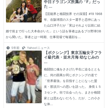
中日ドラゴンズ所属の「F」だっ
た ...
【芸能界と格闘技界 その深淵】#19 1968
年、在阪球団のスター選手と恋仲にあっ
た山口洋子だが「実はそれより以前に結
婚寸前まで行った大本命がいた」という話を筆者はあるプロ野球OB
から聞いた。筆者とは一時期、仕事現場で毎週顔を...
5年前
Yahoo!ニュース
【ボクシング】東京五輪女子フラ
イ級代表・並木月海 幼なじみの
...
格闘技に魂をささげた半生に迫るととも
に、何の因果か同じボクシングの道で
「世界最強」を目指すことになった盟
友・那須川への思いを語った。 身長１５
３センチ。街で出会ったら、まさか格闘
家とは思わないだろう。だが、この小さ
な体...