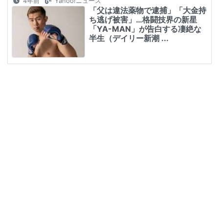
4年前
Yahoo!ニュース
「父は違法薬物で逮捕」「大金持
ち逃げ被害」…格闘技界の新星
「YA-MAN」が告白する凄絶な
半生（デイリー新潮 ...