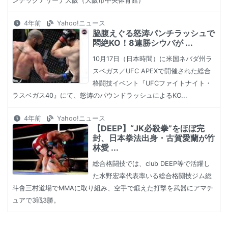
ンテックアリーナ大阪（大阪市中央体育館）
4年前
Yahoo!ニュース
脇腹えぐる怒涛パンチラッシュで
悶絶KO！8連勝シウバが ...
10月17日（日本時間）に米国ネバダ州ラ
スベガス／UFC APEXで開催された総合
格闘技イベント『UFCファイトナイト・
ラスベガス40』にて、怒涛のパウンドラッシュによるKO...
4年前
Yahoo!ニュース
【DEEP】“JK必殺拳”をほぼ完
封、日本拳法出身・古賀愛蘭が竹
林愛 ...
総合格闘技では、club DEEP等で活躍し
た水野宏幸代表率いる総合格闘技ジム総
斗會三村道場でMMAに取り組み、空手で鍛えた打撃を武器にアマチ
ュアで3戦3勝。