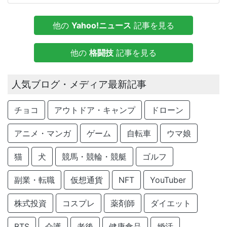
他の
Yahoo!ニュース
記事を見る
他の
格闘技
記事を見る
人気ブログ・メディア最新記事
チョコ
アウトドア・キャンプ
ドローン
アニメ・マンガ
ゲーム
自転車
ウマ娘
猫
犬
競馬・競輪・競艇
ゴルフ
副業・転職
仮想通貨
NFT
YouTuber
株式投資
コスプレ
薬剤師
ダイエット
BTS
介護
老後
健康食品
婚活