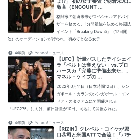
ょ!?」 初の女子審査で朝倉未来に
激高（ENCOUNT ...
格闘家の朝倉未来がスペシャルアドバイ
ザーを務める、1分間最強を決める格闘技
イベント「Breaking Down5」（17日開
催）のオーディションが行われ、初めてとなる女子...
4年前
Yahoo!ニュース
【UFC】計量パスしたテイシェイ
ラ「ベルトは奪えない」vs.プロ
ハースカ「完璧に準備出来た」、
マネル・ケイプの ...
2022年6月11日（日本時間12日）、シン
ガポール・カランのシンガポール・イン
ドア・スタジアムにて開催される
『UFC275』に向け、前日計量が10日、同地にて開催された。
4年前
Yahoo!ニュース
【RIZIN】クレベル・コイケが堀
口恭司と米国ATTで合流！「バチ