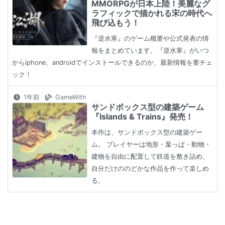
MMORPGが日本上陸！美麗なグ
ラフィックで描かれる宋の時代へ
飛び込もう！
『逆水寒』のゲーム概要や公式発表の情
報をまとめています。『逆水寒』がいつ
からiphone、androidでインストールできるのか、最新情報を要チェ
ック！
1年前
GameWith
サンドボックス型の建築ゲーム
『Islands & Trains』発売！
本作は、サンドボックス型の建築ゲー
ム。 プレイヤーは地形・葉っぱ・動物・
建物を自由に配置して鉄道を敷き詰め、
自分だけののどかな作品を作って楽しめ
る。