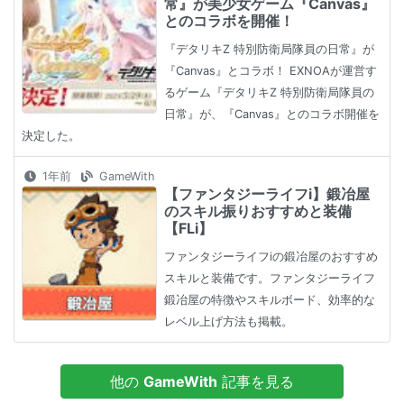
常』が美少女ゲーム『Canvas』
とのコラボを開催！
『デタリキZ 特別防衛局隊員の日常』が
『Canvas』とコラボ！ EXNOAが運営す
るゲーム『デタリキZ 特別防衛局隊員の
日常』が、『Canvas』とのコラボ開催を
決定した。
1年前
GameWith
【ファンタジーライフi】鍛冶屋
のスキル振りおすすめと装備
【FLi】
ファンタジーライフiの鍛冶屋のおすすめ
スキルと装備です。ファンタジーライフ
鍛冶屋の特徴やスキルボード、効率的な
レベル上げ方法も掲載。
他の
GameWith
記事を見る