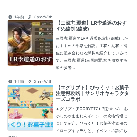
1年前
GameWith
【三國志 覇道】LR李逍遥のおす
すめ編制(編成)
三國志 覇道でLR李逍遥を編制(編成)した
おすすめの部隊を解説。主将や副将・補
佐に組み合わせる武将も紹介しているの
で、三國志 覇道(三国志覇道)を攻略する
際の参考...
1年前
GameWith
【エグリプト】びっくり！お菓子
注意報攻略｜サンリオキャラクタ
ーズコラボ
エグリプト(EGGRYPTO)で開催中の、お
かしのやままじんイベントの攻略情報に
ついて紹介。びっくり！お菓子注意報の
ドロップキャラなど、イベントの詳細も