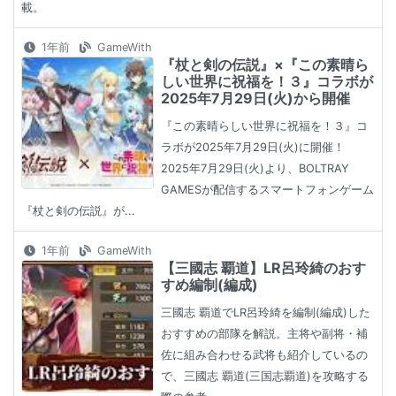
載。
1年前
GameWith
『杖と剣の伝説』×『この素晴ら
しい世界に祝福を！３』コラボが
2025年7月29日(火)から開催
『この素晴らしい世界に祝福を！３』コ
ラボが2025年7月29日(火)に開催！
2025年7月29日(火)より、BOLTRAY
GAMESが配信するスマートフォンゲーム
『杖と剣の伝説』が...
1年前
GameWith
【三國志 覇道】LR呂玲綺のおす
すめ編制(編成)
三國志 覇道でLR呂玲綺を編制(編成)した
おすすめの部隊を解説。主将や副将・補
佐に組み合わせる武将も紹介しているの
で、三國志 覇道(三国志覇道)を攻略する