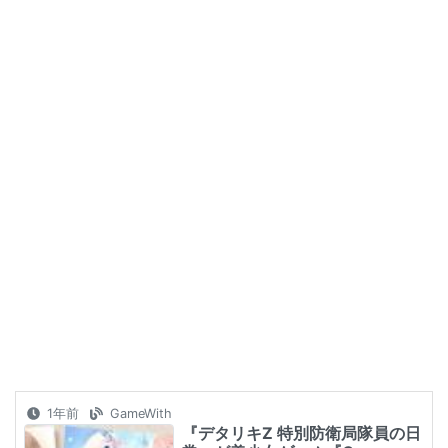
1年前
GameWith
『デタリキZ 特別防衛局隊員の日