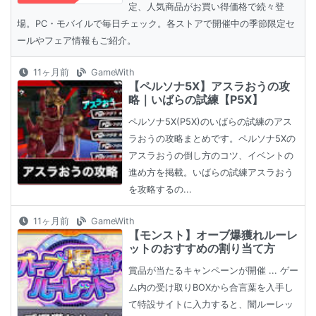
定、人気商品がお買い得価格で続々登
場。PC・モバイルで毎日チェック。各ストアで開催中の季節限定セ
ールやフェア情報もご紹介。
11ヶ月前
GameWith
【ペルソナ5X】アスラおうの攻
略｜いばらの試練【P5X】
ペルソナ5X(P5X)のいばらの試練のアス
ラおうの攻略まとめです。ペルソナ5Xの
アスラおうの倒し方のコツ、イベントの
進め方を掲載。いばらの試練アスラおう
を攻略するの...
11ヶ月前
GameWith
【モンスト】オーブ爆獲れルーレ
ットのおすすめの割り当て方
賞品が当たるキャンペーンが開催 ... ゲー
ム内の受け取りBOXから合言葉を入手し
て特設サイトに入力すると、闇ルーレッ