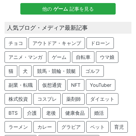
他の
ゲーム
記事を見る
人気ブログ・メディア最新記事
チョコ
アウトドア・キャンプ
ドローン
アニメ・マンガ
ゲーム
自転車
ウマ娘
猫
犬
競馬・競輪・競艇
ゴルフ
副業・転職
仮想通貨
NFT
YouTuber
株式投資
コスプレ
薬剤師
ダイエット
BTS
介護
老後
健康食品
婚活
ラーメン
カレー
グラビア
ペット
育児