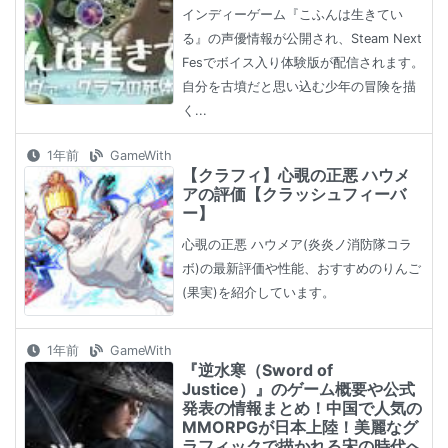
インディーゲーム『こふんは生きてい
る』の声優情報が公開され、Steam Next
Fesでボイス入り体験版が配信されます。
自分を古墳だと思い込む少年の冒険を描
く...
1年前
GameWith
【クラフィ】心覗の正悪 ハウメ
アの評価【クラッシュフィーバ
ー】
心覗の正悪 ハウメア(炎炎ノ消防隊コラ
ボ)の最新評価や性能、おすすめのりんご
(果実)を紹介しています。
1年前
GameWith
『逆水寒（Sword of
Justice）』のゲーム概要や公式
発表の情報まとめ！中国で人気の
MMORPGが日本上陸！美麗なグ
ラフィックで描かれる宋の時代へ