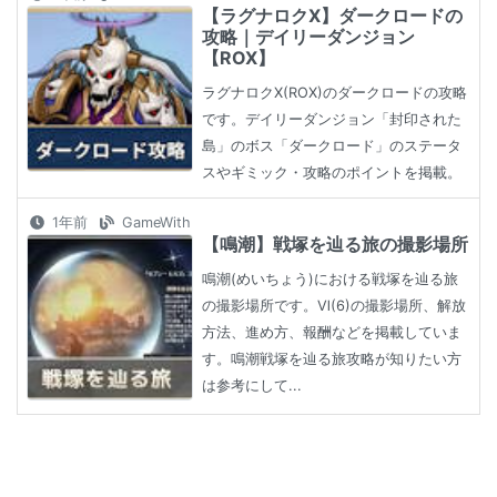
【ラグナロクX】ダークロードの
攻略｜デイリーダンジョン
【ROX】
ラグナロクX(ROX)のダークロードの攻略
です。デイリーダンジョン「封印された
島」のボス「ダークロード」のステータ
スやギミック・攻略のポイントを掲載。
1年前
GameWith
【鳴潮】戦塚を辿る旅の撮影場所
鳴潮(めいちょう)における戦塚を辿る旅
の撮影場所です。Ⅵ(6)の撮影場所、解放
方法、進め方、報酬などを掲載していま
す。鳴潮戦塚を辿る旅攻略が知りたい方
は参考にして...