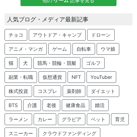
他の
ゲーム
記事を見る
人気ブログ・メディア最新記事
チョコ
アウトドア・キャンプ
ドローン
アニメ・マンガ
ゲーム
自転車
ウマ娘
猫
犬
競馬・競輪・競艇
ゴルフ
副業・転職
仮想通貨
NFT
YouTuber
株式投資
コスプレ
薬剤師
ダイエット
BTS
介護
老後
健康食品
婚活
ラーメン
カレー
グラビア
ペット
育児
スニーカー
クラウドファンディング