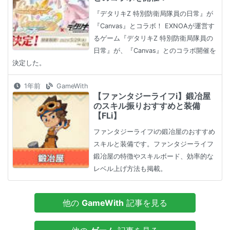
『デタリキZ 特別防衛局隊員の日常』が
『Canvas』とコラボ！ EXNOAが運営す
るゲーム『デタリキZ 特別防衛局隊員の
日常』が、『Canvas』とのコラボ開催を
決定した。
1年前
GameWith
【ファンタジーライフi】鍛冶屋
のスキル振りおすすめと装備
【FLi】
ファンタジーライフiの鍛冶屋のおすすめ
スキルと装備です。ファンタジーライフ
鍛冶屋の特徴やスキルボード、効率的な
レベル上げ方法も掲載。
他の
GameWith
記事を見る