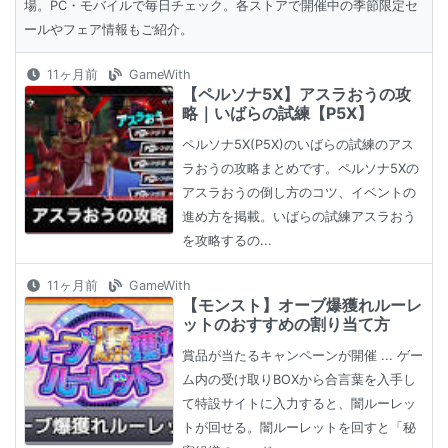
場。PC・モバイルで毎日チェック。各ストアで開催中の季節限定セ
ールやフェア情報もご紹介。
11ヶ月前
GameWith
【ペルソナ5X】アスラおうの攻
略｜いばらの試練【P5X】
ペルソナ5X(P5X)のいばらの試練のアス
ラおうの攻略まとめです。ペルソナ5Xの
アスラおうの倒し方のコツ、イベントの
進め方を掲載。いばらの試練アスラおう
を攻略するの...
11ヶ月前
GameWith
【モンスト】オーブ爆獲れルーレ
ットのおすすめの割り当て方
賞品が当たるキャンペーンが開催 ... ゲー
ム内の受け取りBOXから合言葉を入手し
て特設サイトに入力すると、闇ルーレッ
トが回せる。闇ルーレットを回すと「秘