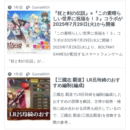
1年前
GameWith
『杖と剣の伝説』×『この素晴ら
しい世界に祝福を！３』コラボが
2025年7月29日(火)から開催
『この素晴らしい世界に祝福を！３』コ
ラボが2025年7月29日(火)に開催！
2025年7月29日(火)より、BOLTRAY
GAMESが配信するスマートフォンゲーム
『杖と剣の伝説』が...
1年前
GameWith
【三國志 覇道】LR呂玲綺のおす
すめ編制(編成)
三國志 覇道でLR呂玲綺を編制(編成)した
おすすめの部隊を解説。主将や副将・補
佐に組み合わせる武将も紹介しているの
で、三國志 覇道(三国志覇道)を攻略する
際の参考...