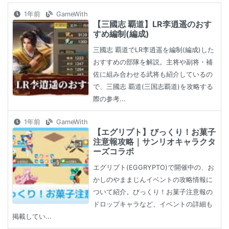
1年前
GameWith
【三國志 覇道】LR李逍遥のおす
すめ編制(編成)
三國志 覇道でLR李逍遥を編制(編成)した
おすすめの部隊を解説。主将や副将・補
佐に組み合わせる武将も紹介しているの
で、三國志 覇道(三国志覇道)を攻略する
際の参考...
1年前
GameWith
【エグリプト】びっくり！お菓子
注意報攻略｜サンリオキャラクタ
ーズコラボ
エグリプト(EGGRYPTO)で開催中の、お
かしのやままじんイベントの攻略情報に
ついて紹介。びっくり！お菓子注意報の
ドロップキャラなど、イベントの詳細も
掲載してい...