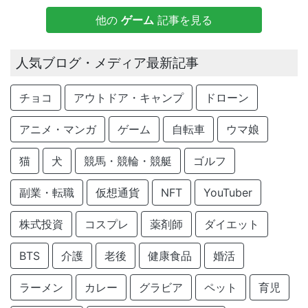
他の
ゲーム
記事を見る
人気ブログ・メディア最新記事
チョコ
アウトドア・キャンプ
ドローン
アニメ・マンガ
ゲーム
自転車
ウマ娘
猫
犬
競馬・競輪・競艇
ゴルフ
副業・転職
仮想通貨
NFT
YouTuber
株式投資
コスプレ
薬剤師
ダイエット
BTS
介護
老後
健康食品
婚活
ラーメン
カレー
グラビア
ペット
育児