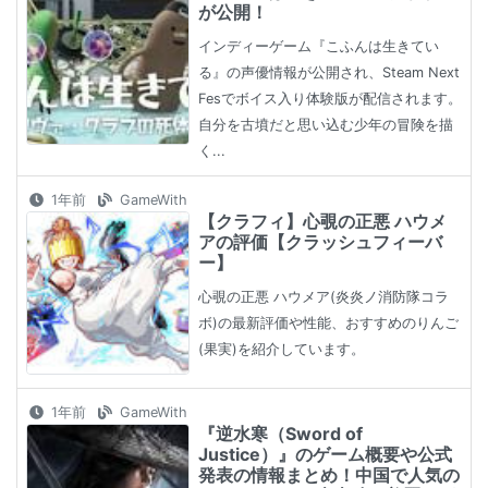
が公開！
インディーゲーム『こふんは生きてい
る』の声優情報が公開され、Steam Next
Fesでボイス入り体験版が配信されます。
自分を古墳だと思い込む少年の冒険を描
く...
1年前
GameWith
【クラフィ】心覗の正悪 ハウメ
アの評価【クラッシュフィーバ
ー】
心覗の正悪 ハウメア(炎炎ノ消防隊コラ
ボ)の最新評価や性能、おすすめのりんご
(果実)を紹介しています。
1年前
GameWith
『逆水寒（Sword of
Justice）』のゲーム概要や公式
発表の情報まとめ！中国で人気の