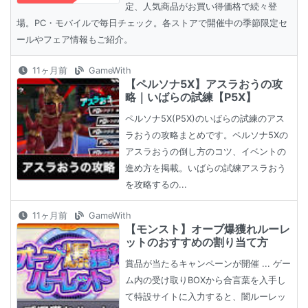
定、人気商品がお買い得価格で続々登
場。PC・モバイルで毎日チェック。各ストアで開催中の季節限定セ
ールやフェア情報もご紹介。
11ヶ月前
GameWith
【ペルソナ5X】アスラおうの攻
略｜いばらの試練【P5X】
ペルソナ5X(P5X)のいばらの試練のアス
ラおうの攻略まとめです。ペルソナ5Xの
アスラおうの倒し方のコツ、イベントの
進め方を掲載。いばらの試練アスラおう
を攻略するの...
11ヶ月前
GameWith
【モンスト】オーブ爆獲れルーレ
ットのおすすめの割り当て方
賞品が当たるキャンペーンが開催 ... ゲー
ム内の受け取りBOXから合言葉を入手し
て特設サイトに入力すると、闇ルーレッ