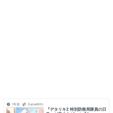
1年前
GameWith
『デタリキZ 特別防衛局隊員の日