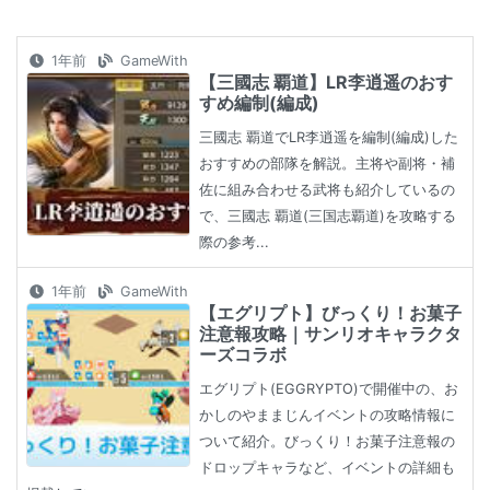
1年前
GameWith
【三國志 覇道】LR李逍遥のおす
すめ編制(編成)
三國志 覇道でLR李逍遥を編制(編成)した
おすすめの部隊を解説。主将や副将・補
佐に組み合わせる武将も紹介しているの
で、三國志 覇道(三国志覇道)を攻略する
際の参考...
1年前
GameWith
【エグリプト】びっくり！お菓子
注意報攻略｜サンリオキャラクタ
ーズコラボ
エグリプト(EGGRYPTO)で開催中の、お
かしのやままじんイベントの攻略情報に
ついて紹介。びっくり！お菓子注意報の
ドロップキャラなど、イベントの詳細も