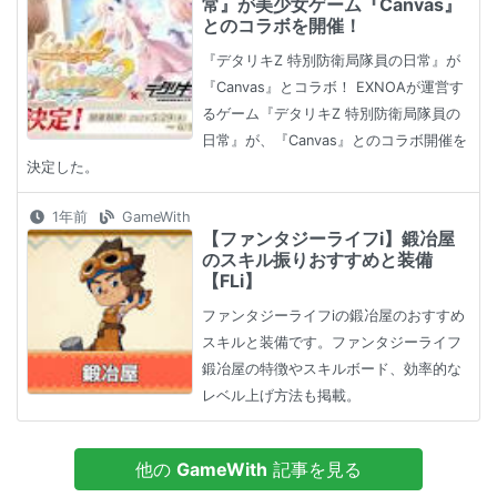
常』が美少女ゲーム『Canvas』
とのコラボを開催！
『デタリキZ 特別防衛局隊員の日常』が
『Canvas』とコラボ！ EXNOAが運営す
るゲーム『デタリキZ 特別防衛局隊員の
日常』が、『Canvas』とのコラボ開催を
決定した。
1年前
GameWith
【ファンタジーライフi】鍛冶屋
のスキル振りおすすめと装備
【FLi】
ファンタジーライフiの鍛冶屋のおすすめ
スキルと装備です。ファンタジーライフ
鍛冶屋の特徴やスキルボード、効率的な
レベル上げ方法も掲載。
他の
GameWith
記事を見る