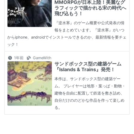
MMORPGが日本上陸！美麗なグ
ラフィックで描かれる宋の時代へ
飛び込もう！
『逆水寒』のゲーム概要や公式発表の情
報をまとめています。『逆水寒』がいつ
からiphone、androidでインストールできるのか、最新情報を要チェ
ック！
1年前
GameWith
サンドボックス型の建築ゲーム
『Islands & Trains』発売！
本作は、サンドボックス型の建築ゲー
ム。 プレイヤーは地形・葉っぱ・動物・
建物を自由に配置して鉄道を敷き詰め、
自分だけののどかな作品を作って楽しめ
る。