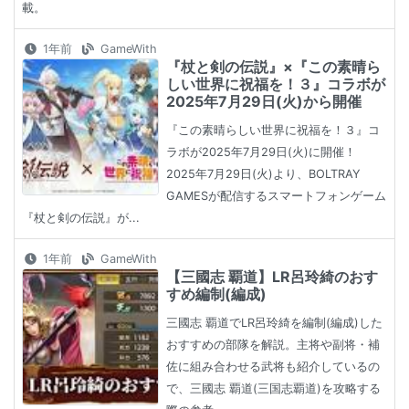
載。
1年前
GameWith
『杖と剣の伝説』×『この素晴ら
しい世界に祝福を！３』コラボが
2025年7月29日(火)から開催
『この素晴らしい世界に祝福を！３』コ
ラボが2025年7月29日(火)に開催！
2025年7月29日(火)より、BOLTRAY
GAMESが配信するスマートフォンゲーム
『杖と剣の伝説』が...
1年前
GameWith
【三國志 覇道】LR呂玲綺のおす
すめ編制(編成)
三國志 覇道でLR呂玲綺を編制(編成)した
おすすめの部隊を解説。主将や副将・補
佐に組み合わせる武将も紹介しているの
で、三國志 覇道(三国志覇道)を攻略する