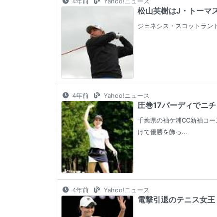
4年前
Yahoo!ニュース
松山英樹はJ・トーマス、
ジェネシス・スコットランド
4年前
Yahoo!ニュース
圧巻17バーディでニチ
千葉県の袖ケ浦CC新袖コー
けて優勝を飾っ...
4年前
Yahoo!ニュース
電撃引退のテニス女王・