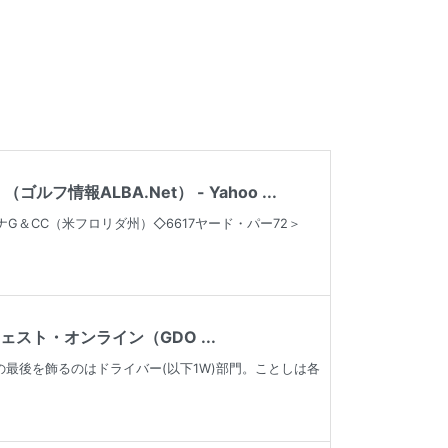
ALBA.Net） - Yahoo ...
G＆CC（米フロリダ州）◇6617ヤード・パー72＞
スト・オンライン（GDO ...
の最後を飾るのはドライバー(以下1W)部門。ことしは各