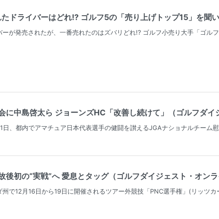
れたドライバーはどれ!? ゴルフ5の「売り上げトップ15」を聞いて
ーが発売されたが、一番売れたのはズバリどれ!? ゴルフ小売り大手「ゴル
に中島啓太ら ジョーンズHC「改善し続けて」（ゴルフダイジェ
21日、都内でアマチュア日本代表選手の健闘を讃えるJGAナショナルチーム
後初の“実戦”へ 愛息とタッグ（ゴルフダイジェスト・オンライン（
州で12月16日から19日に開催されるツアー外競技「PNC選手権」(リッツ