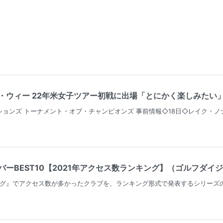
ィー 22年米女子ツアー初戦に出場「とにかく楽しみたい」（ゴルフ情報
ョンズ トーナメント・オブ・チャンピオンズ 事前情報◇18日◇レイク・ノナ
ーBEST10【2021年アクセス数ランキング】（ゴルフダイジェ
タログ』でアクセス数が多かったクラブを、ランキング形式で発表するシリーズ