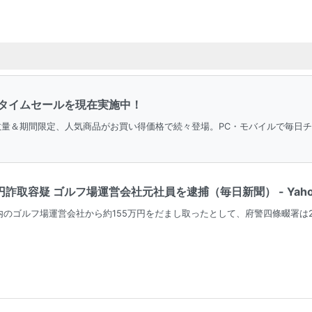
タイムセールを現在実施中！
。数量＆期間限定、人気商品がお買い得価格で続々登場。PC・モバイルで毎日
円詐取容疑 ゴルフ場運営会社元社員を逮捕（毎日新聞） - Yaho
のゴルフ場運営会社から約155万円をだまし取ったとして、府警四條畷署は2