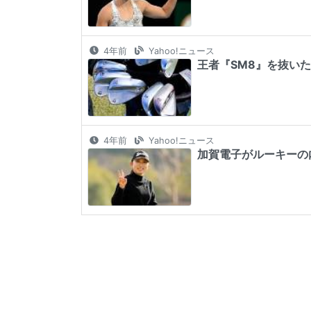
4年前
Yahoo!ニュース
王者『SM8』を抜いた2
4年前
Yahoo!ニュース
加賀電子がルーキーの内田