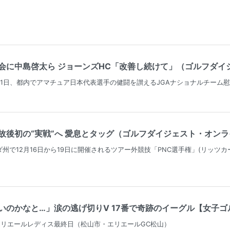
に中島啓太ら ジョーンズHC「改善し続けて」（ゴルフダイジェ
21日、都内でアマチュア日本代表選手の健闘を讃えるJGAナショナルチーム
後初の“実戦”へ 愛息とタッグ（ゴルフダイジェスト・オンライン（
州で12月16日から19日に開催されるツアー外競技「PNC選手権」(リッツ
のかなと…」涙の逃げ切りV 17番で奇跡のイーグル【女子ゴルフ】（
紙エリエールレディス最終日（松山市・エリエールGC松山）