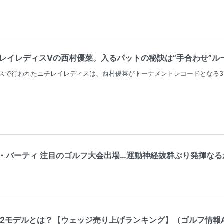
レイレディスVの西村優菜。入るパットの秘訣は“手合わせ”ルーテ
スで行われたニチレイレディスは、西村優菜がトーナメントレコードとなる3
バーティ 注目のゴルフ大会出場…運動神経抜群ぶり発揮なるか（東
モデルとは？【ウェッジ売り上げランキング】（ゴルフ情報ALBA.