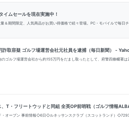
タイムセールを現在実施中！
。数量＆期間限定、人気商品がお買い得価格で続々登場。PC・モバイルで毎日
円詐取容疑 ゴルフ場運営会社元社員を逮捕（毎日新聞） - Yaho
のゴルフ場運営会社から約155万円をだまし取ったとして、府警四條畷署は2
T・フリートウッドと同組 全英OP前哨戦（ゴルフ情報ALBA.Ne
・オープン 事前情報◇6日◇ルネッサンスクラブ（スコットランド）◇7293