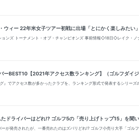
ィー 22年米女子ツアー初戦に出場「とにかく楽しみたい」（ゴルフ情報
ョンズ トーナメント・オブ・チャンピオンズ 事前情報◇18日◇レイク・ノナ
ーBEST10【2021年アクセス数ランキング】（ゴルフダイジェ
タログ』でアクセス数が多かったクラブを、ランキング形式で発表するシリーズ
れたドライバーはどれ!? ゴルフ5の「売り上げトップ15」を聞いて
ーが発売されたが、一番売れたのはズバリどれ!? ゴルフ小売り大手「ゴル