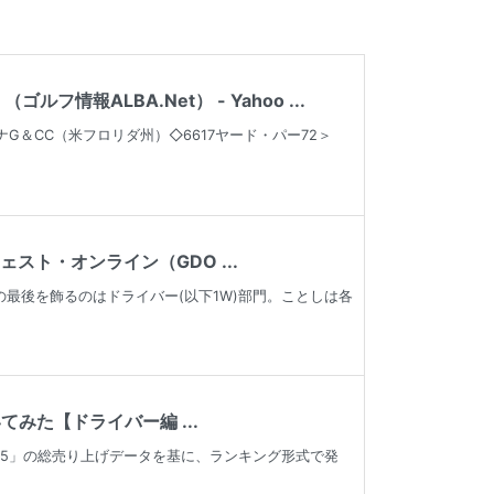
ALBA.Net） - Yahoo ...
G＆CC（米フロリダ州）◇6617ヤード・パー72＞
スト・オンライン（GDO ...
の最後を飾るのはドライバー(以下1W)部門。ことしは各
みた【ドライバー編 ...
フ5」の総売り上げデータを基に、ランキング形式で発