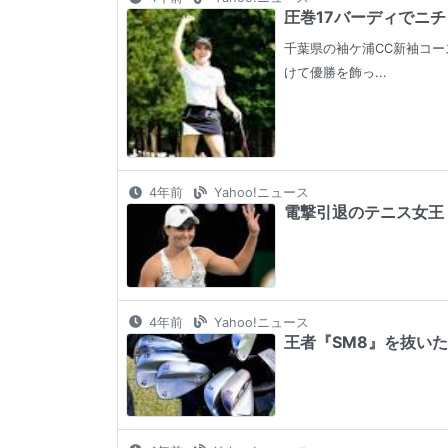
圧巻17バーディでニチ
千葉県の袖ケ浦CC新袖コー
けて優勝を飾っ...
4年前
Yahoo!ニュース
電撃引退のテニス女王・
4年前
Yahoo!ニュース
王者『SM8』を抜いた2