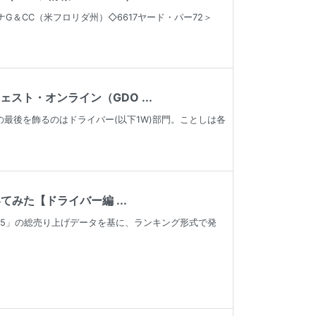
G＆CC（米フロリダ州）◇6617ヤード・パー72＞
スト・オンライン（GDO ...
の最後を飾るのはドライバー(以下1W)部門。ことしは各
みた【ドライバー編 ...
フ5」の総売り上げデータを基に、ランキング形式で発