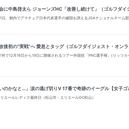
に中島啓太ら ジョーンズHC「改善し続けて」（ゴルフダイジェ
21日、都内でアマチュア日本代表選手の健闘を讃えるJGAナショナルチーム
後初の“実戦”へ 愛息とタッグ（ゴルフダイジェスト・オンライン（
州で12月16日から19日に開催されるツアー外競技「PNC選手権」(リッツ
のかなと…」涙の逃げ切りV 17番で奇跡のイーグル【女子ゴルフ】（
紙エリエールレディス最終日（松山市・エリエールGC松山）