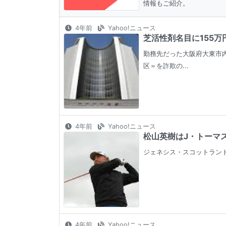
情報もご紹介。
4年前
Yahoo!ニュース
芝活性剤名目に155万
勤務先だった大阪府大東市内
区＝を詐欺の...
4年前
Yahoo!ニュース
松山英樹はJ・トーマス、
ジェネシス・スコットランド
4年前
Yahoo!ニュース