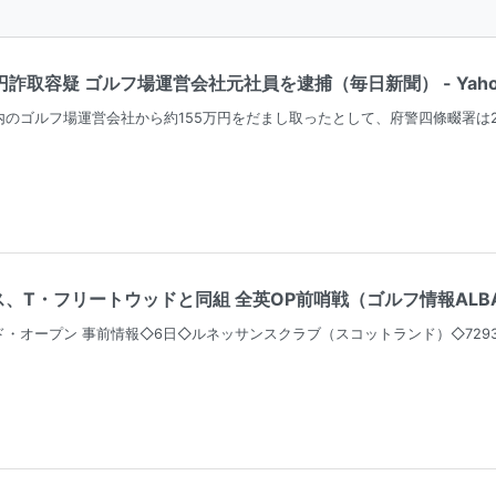
円詐取容疑 ゴルフ場運営会社元社員を逮捕（毎日新聞） - Yaho
のゴルフ場運営会社から約155万円をだまし取ったとして、府警四條畷署は2
T・フリートウッドと同組 全英OP前哨戦（ゴルフ情報ALBA.Ne
・オープン 事前情報◇6日◇ルネッサンスクラブ（スコットランド）◇7293