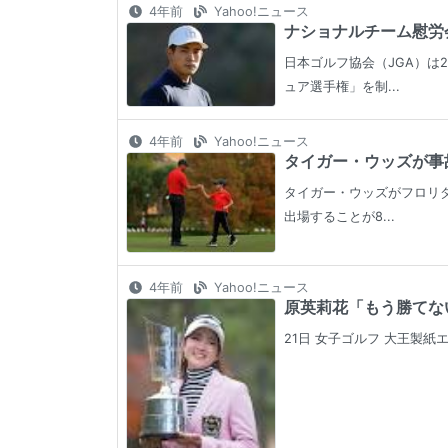
4年前
Yahoo!ニュース
ナショナルチーム慰労会
日本ゴルフ協会（JGA）は
ュア選手権」を制...
4年前
Yahoo!ニュース
タイガー・ウッズが事故
タイガー・ウッズがフロリダ
出場することが8...
4年前
Yahoo!ニュース
原英莉花「もう勝てない
21日 女子ゴルフ 大王製