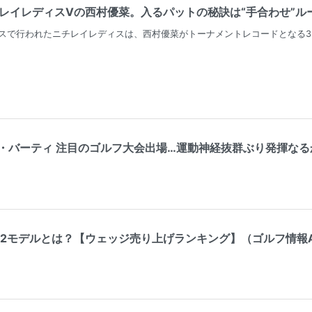
レイレディスVの西村優菜。入るパットの秘訣は“手合わせ”ルーテ
スで行われたニチレイレディスは、西村優菜がトーナメントレコードとなる3
バーティ 注目のゴルフ大会出場…運動神経抜群ぶり発揮なるか（東
モデルとは？【ウェッジ売り上げランキング】（ゴルフ情報ALBA.