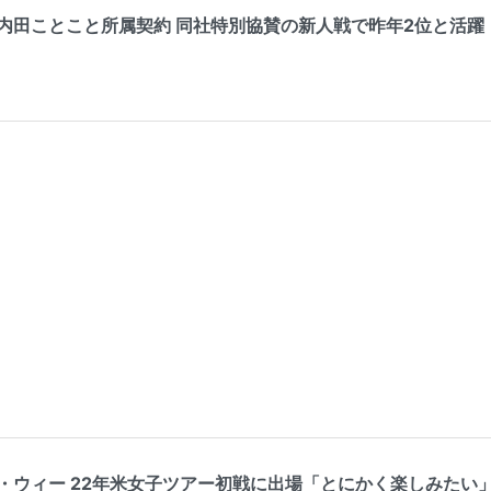
ことこと所属契約 同社特別協賛の新人戦で昨年2位と活躍（ゴルフ情報
ィー 22年米女子ツアー初戦に出場「とにかく楽しみたい」（ゴルフ情報