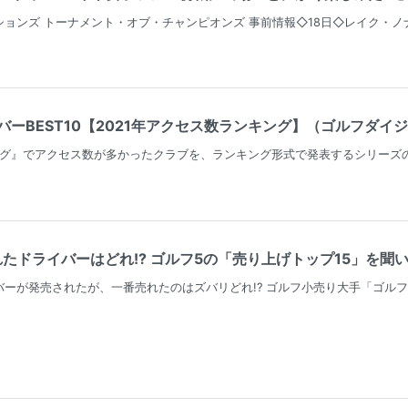
ョンズ トーナメント・オブ・チャンピオンズ 事前情報◇18日◇レイク・ノナ
ーBEST10【2021年アクセス数ランキング】（ゴルフダイジェ
タログ』でアクセス数が多かったクラブを、ランキング形式で発表するシリーズ
れたドライバーはどれ!? ゴルフ5の「売り上げトップ15」を聞いて
ーが発売されたが、一番売れたのはズバリどれ!? ゴルフ小売り大手「ゴル