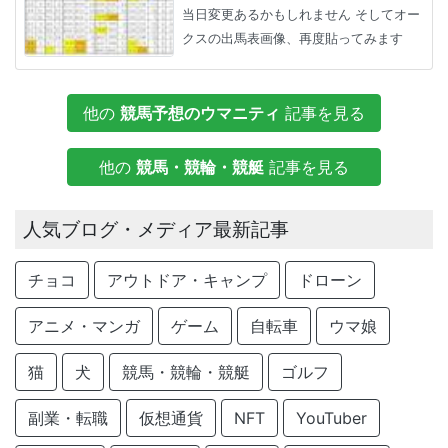
当日変更あるかもしれません そしてオー
クスの出馬表画像、再度貼ってみます
他の
競馬予想のウマニティ
記事を見る
他の
競馬・競輪・競艇
記事を見る
人気ブログ・メディア最新記事
チョコ
アウトドア・キャンプ
ドローン
アニメ・マンガ
ゲーム
自転車
ウマ娘
猫
犬
競馬・競輪・競艇
ゴルフ
副業・転職
仮想通貨
NFT
YouTuber