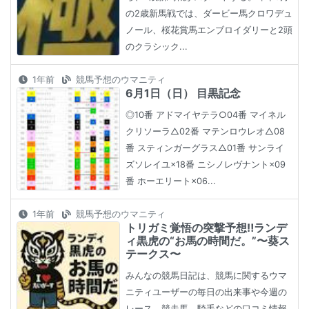
の2歳新馬戦では、ダービー馬クロワデュ
ノール、桜花賞馬エンブロイダリーと2頭
のクラシック...
1年前
競馬予想のウマニティ
6月1日（日） 目黒記念
◎10番 アドマイヤテラ○04番 マイネル
クリソーラ△02番 マテンロウレオ△08
番 スティンガーグラス△01番 サンライ
ズソレイユ×18番 ニシノレヴナント×09
番 ホーエリート×06...
1年前
競馬予想のウマニティ
トリガミ覚悟の突撃予想‼️ランデ
ィ黒虎の“お馬の時間だ。”〜葵ス
テークス〜
みんなの競馬日記は、競馬に関するウマ
ニティユーザーの毎日の出来事や今週の
レース、競走馬、騎手などの口コミ情報