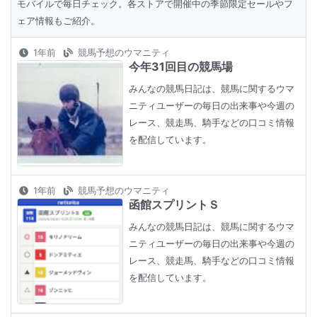
モバイルで毎日チェック。各ストアで開催中の季節限定セールやフ
ェア情報もご紹介。
1年前
競馬予想のウマニティ
今年31回目の競馬場
みんなの競馬日記は、競馬に関するウマ
ニティユーザーの毎日の出来事や今週の
レース、競走馬、騎手などの口コミ情報
を配信しています。
1年前
競馬予想のウマニティ
函館スプリントＳ
みんなの競馬日記は、競馬に関するウマ
ニティユーザーの毎日の出来事や今週の
レース、競走馬、騎手などの口コミ情報
を配信しています。