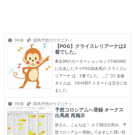
1年前
競馬予想のウマニティ
【POG】クライスレリアーナは2
着でした。
東京9Rのカーネーションカップ(1800M)
に出走したマイPOG指名馬の クライスレ
リアーナ は、2着でした。＿|￣|○ 走破
タイムは、1分45秒7 スタートは五分に出
ました。
1年前
競馬予想のウマニティ
予想コロシアムへ登録 オークス
出馬表 再掲示
皆さん、こんちは！ さて明日出馬分、予
想コロシアムへ登録してみました買い目