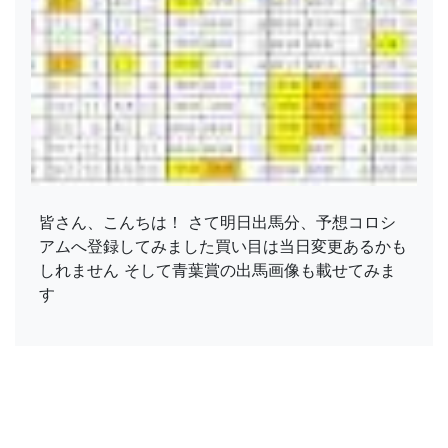
皆さん、こんちは！ さて明日出馬分、予想コロシ
アムへ登録してみました買い目は当日変更あるかも
しれません そして青葉賞の出馬画像も載せてみま
す