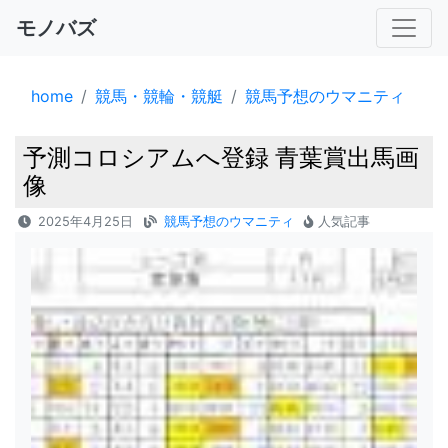
モノバズ
home
競馬・競輪・競艇
競馬予想のウマニティ
予測コロシアムへ登録 青葉賞出馬画
像
2025年4月25日
競馬予想のウマニティ
人気記事