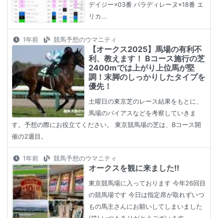
デイジー×03番 パラディレーヌ×18番 エ
リカ...
1年前
競馬予想のウマニティ
【オークス2025】馬場の有利不
利、教えます！ Bコース施行の芝
2400mでは上がり上位馬が堅
調！末脚のしっかりしたタイプを
優先！
土曜日の東京芝のレース結果をもとに、
馬場のバイアスなどを考察していきま
す。予想の際にお役立てください。 東京競馬場の芝は、Bコース開
催の2週目。
1年前
競馬予想のウマニティ
オークスを観に来ました‼️
東京競馬場に入っております 今年26回目
の競馬場です 今日は指定席が取れずいつ
もの馬主さんにお願いしてしまいました