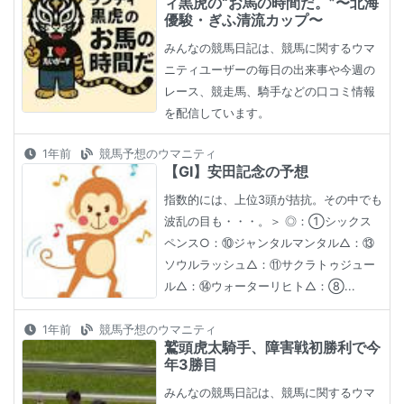
ィ黒虎の“お馬の時間だ。”〜北海
優駿・ぎふ清流カップ〜
みんなの競馬日記は、競馬に関するウマ
ニティユーザーの毎日の出来事や今週の
レース、競走馬、騎手などの口コミ情報
を配信しています。
1年前
競馬予想のウマニティ
【GⅠ】安田記念の予想
指数的には、上位3頭が拮抗。その中でも
波乱の目も・・・。＞ ◎：①シックス
ペンス○：⑩ジャンタルマンタル△：⑬
ソウルラッシュ△：⑪サクラトゥジュー
ル△：⑭ウォーターリヒト△：⑧...
1年前
競馬予想のウマニティ
鷲頭虎太騎手、障害戦初勝利で今
年3勝目
みんなの競馬日記は、競馬に関するウマ