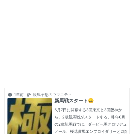
1年前
競馬予想のウマニティ
新馬戦スタート😀
6月7日に開幕する3回東京と3回阪神か
ら、2歳新馬戦がスタートする。昨年6月
の2歳新馬戦では、ダービー馬クロワデュ
ノール、桜花賞馬エンブロイダリーと2頭