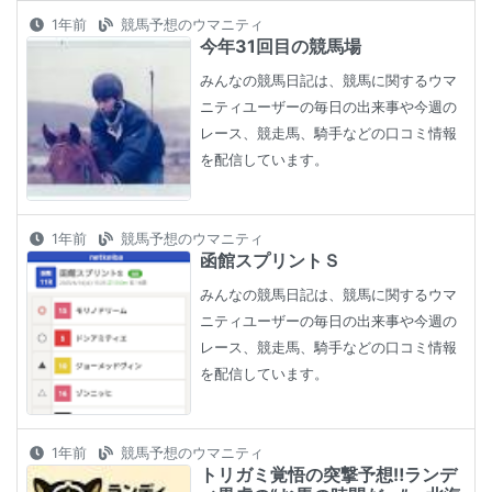
1年前
競馬予想のウマニティ
今年31回目の競馬場
みんなの競馬日記は、競馬に関するウマ
ニティユーザーの毎日の出来事や今週の
レース、競走馬、騎手などの口コミ情報
を配信しています。
1年前
競馬予想のウマニティ
函館スプリントＳ
みんなの競馬日記は、競馬に関するウマ
ニティユーザーの毎日の出来事や今週の
レース、競走馬、騎手などの口コミ情報
を配信しています。
1年前
競馬予想のウマニティ
トリガミ覚悟の突撃予想‼️ランデ