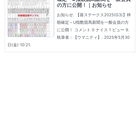
の方に公開！｜お知らせ
お知らせ. 【葵ステークス2025(G3)】枠
順確定～U指数競馬新聞を一般会員の方
に公開！ コメント 0 ナイス 1 ビュー 9.
執筆者：【ウマニティ】. 2025年5月30
日(金) 10:21.