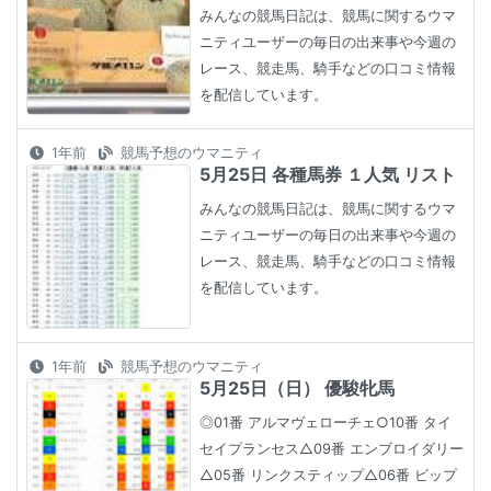
みんなの競馬日記は、競馬に関するウマ
ニティユーザーの毎日の出来事や今週の
レース、競走馬、騎手などの口コミ情報
を配信しています。
1年前
競馬予想のウマニティ
5月25日 各種馬券 １人気 リスト
みんなの競馬日記は、競馬に関するウマ
ニティユーザーの毎日の出来事や今週の
レース、競走馬、騎手などの口コミ情報
を配信しています。
1年前
競馬予想のウマニティ
5月25日（日） 優駿牝馬
◎01番 アルマヴェローチェ○10番 タイ
セイプランセス△09番 エンブロイダリー
△05番 リンクスティップ△06番 ビップ