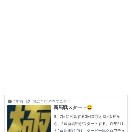
1年前
競馬予想のウマニティ
新馬戦スタート😀
6月7日に開幕する3回東京と3回阪神か
ら、2歳新馬戦がスタートする。昨年6月
の2歳新馬戦では、ダービー馬クロワデュ