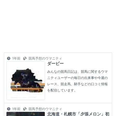
1年前
競馬予想のウマニティ
ダービー
みんなの競馬日記は、競馬に関するウマ
ニティユーザーの毎日の出来事や今週の
レース、競走馬、騎手などの口コミ情報
を配信しています。
1年前
競馬予想のウマニティ
北海道・札幌市「夕張メロン」初