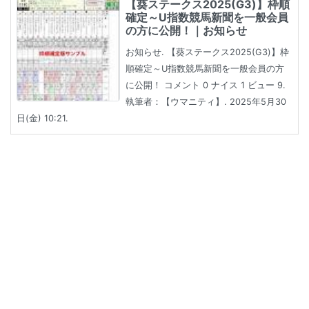
【葵ステークス2025(G3)】枠順
確定～U指数競馬新聞を一般会員
の方に公開！｜お知らせ
お知らせ. 【葵ステークス2025(G3)】枠
順確定～U指数競馬新聞を一般会員の方
に公開！ コメント 0 ナイス 1 ビュー 9.
執筆者：【ウマニティ】. 2025年5月30
日(金) 10:21.