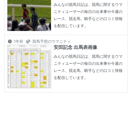
みんなの競馬日記は、競馬に関するウマ
ニティユーザーの毎日の出来事や今週の
レース、競走馬、騎手などの口コミ情報
を配信しています。
1年前
競馬予想のウマニティ
安田記念 出馬表画像
みんなの競馬日記は、競馬に関するウマ
ニティユーザーの毎日の出来事や今週の
レース、競走馬、騎手などの口コミ情報
を配信しています。