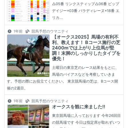
△05番 リンクスティップ△06番 ビップ
デイジー×03番 パラディレーヌ×18番 エ
リカ...
1年前
競馬予想のウマニティ
【オークス2025】馬場の有利不
利、教えます！ Bコース施行の芝
2400mでは上がり上位馬が堅
調！末脚のしっかりしたタイプを
優先！
土曜日の東京芝のレース結果をもとに、
馬場のバイアスなどを考察していきま
す。予想の際にお役立てください。 東京競馬場の芝は、Bコース開
催の2週目。
1年前
競馬予想のウマニティ
オークスを観に来ました‼️
東京競馬場に入っております 今年26回目
の競馬場です 今日は指定席が取れずいつ