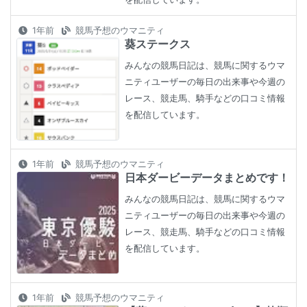
1年前
競馬予想のウマニティ
葵ステークス
みんなの競馬日記は、競馬に関するウマ
ニティユーザーの毎日の出来事や今週の
レース、競走馬、騎手などの口コミ情報
を配信しています。
1年前
競馬予想のウマニティ
日本ダービーデータまとめです！
みんなの競馬日記は、競馬に関するウマ
ニティユーザーの毎日の出来事や今週の
レース、競走馬、騎手などの口コミ情報
を配信しています。
1年前
競馬予想のウマニティ