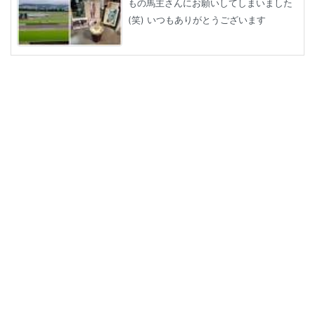
もの馬主さんにお願いしてしまいました
(笑) いつもありがとうございます