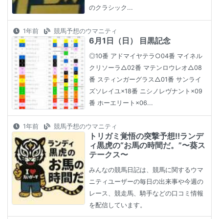
のクラシック...
1年前
競馬予想のウマニティ
6月1日（日） 目黒記念
◎10番 アドマイヤテラ○04番 マイネル
クリソーラ△02番 マテンロウレオ△08
番 スティンガーグラス△01番 サンライ
ズソレイユ×18番 ニシノレヴナント×09
番 ホーエリート×06...
1年前
競馬予想のウマニティ
トリガミ覚悟の突撃予想‼️ランデ
ィ黒虎の“お馬の時間だ。”〜葵ス
テークス〜
みんなの競馬日記は、競馬に関するウマ
ニティユーザーの毎日の出来事や今週の
レース、競走馬、騎手などの口コミ情報
を配信しています。