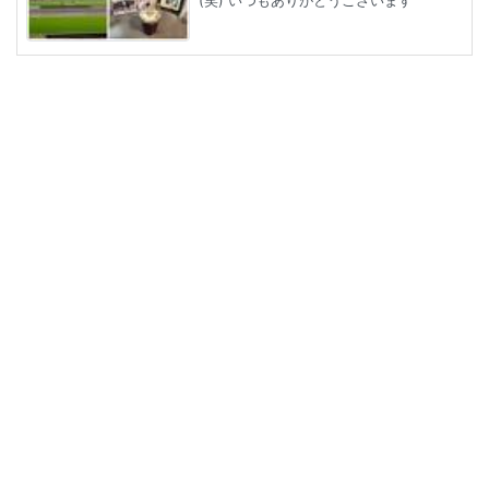
(笑) いつもありがとうございます